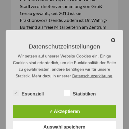
Stadtverordnetenversammlung von Groß-
Gerau gewählt, seit 2013 ist sie
Fraktionsvorsitzende. Zudem ist Dr. Wahrig-
Burfeind als freie Mitarbeiterin am Zentrum
für digitale Lexikographie des Deutschen
(ZDL) aktiv. In ihrer Freizeit widmet sie sich
Datenschutzeinstellungen
ihren Interessen Musik, Theater und
Literatur.
Wir setzen auf unserer Website Cookies ein. Einige
Cookies sind erforderlich, um die Funktionalität der Seite
Nun möchte sich Dr. Renate Wahrig-Burfeind
zu gewährleisten, andere benötigen wir für unsere
die Arbeit im Förderkreis der GfdS zur
Statistik. Mehr dazu in unserer
Datenschutzerklärung
.
Aufgabe machen und dort mit Engagement
und großer Begeisterung die Funktion der
Vorsitzenden übernehmen.
Essenziell
Statistiken
✓ Akzeptieren
Auswahl speichern