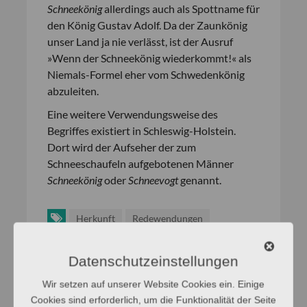
Schneekönig
allerdings auch als Spottname für
den König Gustav Adolf. Da der Zaunkönig
unser Land ja nie verlässt, ist der Ausruf
»Wenn der Schneekönig wiederkommt!« als
Niemals-Formel eher vom Schwedenkönig
abzuleiten.
Eine weitere Verwendungsweise des
Begriffes existiert in Schleswig-Holstein.
Dort wird der Aufseher der zum
Schneeschaufeln aufgebotenen Männer
Schneekönig
oder
Schneevogt
genannt.
Herkunft
Redewendungen
Datenschutzeinstellungen
Wir setzen auf unserer Website Cookies ein. Einige
Cookies sind erforderlich, um die Funktionalität der Seite