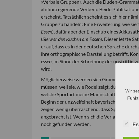
»Verbale Gruppen«. Auch die Duden-Grammati
»Infinitregierende Verben«. Beide Publikatio
erscheint. Tatsächlich scheint es sich hier näm
Gruppe zu handeln: Eine Erweiterung, wie sie fü
Essen
), dafür aber der Einschub eines Akkusati
(
Sie war den Kuchen am Essen
). Dieser letzte S
er auf, dass es in der deutschen Sprache durc
ihre orthographische Darstellung betrifft. Ko
essen
, im Sinne der Schreibung der unstrittig 
wird.
Möglicherweise werden sich Grammatiken der 
müssen, weil sie, wie Rödel zeigt, durchaus he
Wir se
welche Sportart meine Mannschaft an diesem Ab
Funkti
Beginn der unzweifelhaft bayerische Franz Beck
zeigen wenig überraschend, dass Sprachbenutze
angebracht ist. Wenn sich die Verlaufsform weit
noch gefunden werden.
Es