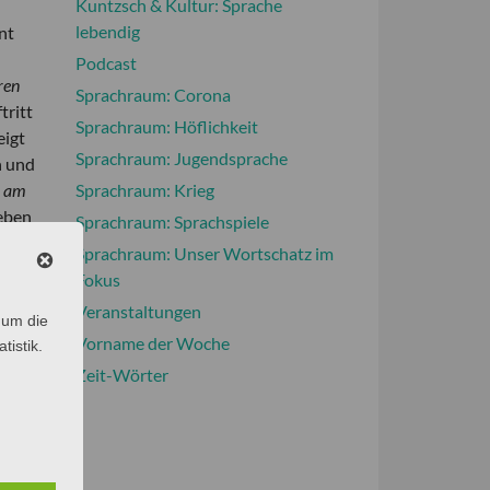
Kuntzsch & Kultur: Sprache
lebendig
nt
Podcast
ren
Sprachraum: Corona
tritt
Sprachraum: Höflichkeit
eigt
Sprachraum: Jugendsprache
n und
n
am
Sprachraum: Krieg
ieben
Sprachraum: Sprachspiele
Sprachraum: Unser Wortschatz im
n
Fokus
gen,
Veranstaltungen
 um die
ch zu
Vorname der Woche
tistik.
hat,
Zeit-Wörter
bung
st
GfdS