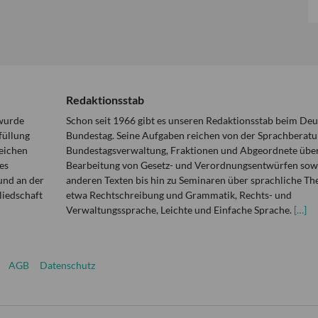
Redaktionsstab
 wurde
Schon seit 1966 gibt es unseren Redaktionsstab beim De
füllung
Bundestag. Seine Aufgaben reichen von der Sprachberatu
eichen
Bundestagsverwaltung, Fraktionen und Abgeordnete über
es
Bearbeitung von Gesetz- und Verordnungsentwürfen sowi
und an der
anderen Texten bis hin zu Seminaren über sprachliche T
liedschaft
etwa Rechtschreibung und Grammatik, Rechts- und
Verwaltungssprache, Leichte und Einfache Sprache.
[…]
AGB
Datenschutz