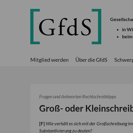
Gesellscha
in W
beim
Mitglied werden
Über die GfdS
Schwer
Fragen und Antworten
Rechtschreibtipps
Groß- oder Kleinschrei
[
F
]
Wie verhält es sich mit der Großschreibung im
Substantivierung zu deuten?