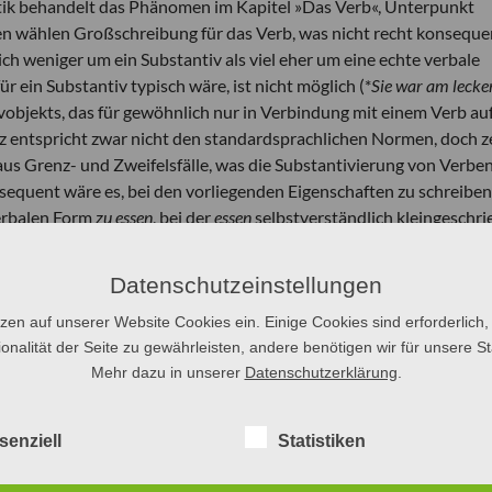
k behandelt das Phänomen im Kapitel »Das Verb«, Unterpunkt
nen wählen Großschreibung für das Verb, was nicht recht konseque
lich weniger um ein Substantiv als viel eher um eine echte verbale
r ein Substantiv typisch wäre, ist nicht möglich (*
Sie war am lecke
vobjekts, das für gewöhnlich nur in Verbindung mit einem Verb auf
atz entspricht zwar nicht den standardsprachlichen Normen, doch z
haus Grenz- und Zweifelsfälle, was die Substantivierung von Verbe
nsequent wäre es, bei den vorliegenden Eigenschaften zu schreibe
verbalen Form
zu essen
, bei der
essen
selbstverständlich kleingeschr
Standardsprache in naher Zukunft diesen Formen explizit widme
Datenschutzeinstellungen
ute schon nicht mehr nur »rheinisch« sind: »Ich bin noch am überle
tzen auf unserer Website Cookies ein. Einige Cookies sind erforderlich,
end ausgeübt hat. Fußball war’s mit Sicherheit nicht«, wird glei
onalität der Seite zu gewährleisten, andere benötigen wir für unsere Sta
enbauer zitiert. Stichproben im Internet, die Rödel durchgeführt 
Mehr dazu in unserer
Datenschutzerklärung
.
r sich unsicher sind, ob in diesen Fällen Groß- oder Kleinschrei
er ausbreiten sollte, müsste für sie eine stichhaltige Regelung er
senziell
Statistiken