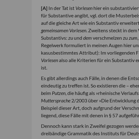
[
A
]
In der Tat ist
Vorlesen
hier ein substantiviert
für Substantive angibt, vgl. dort die Musterbei
auf die gleiche Art wie ein Substantiv erweite
gemeinsamen Vorlesen
. Zweitens steckt in de
Substantivs:
zu
und
dem
verschmelzen zu
zum
Regelwerk formuliert in meinen Augen hier un
kasusbestimmtes Attribut): Im vorliegenden Fa
Vorlesen
also alle Kriterien für ein Substantiv
ist.
Es gibt allerdings auch Fälle, in denen die Ent
eindeutig zu treffen ist. So existieren die – e
beim Putzen
, die häufig als »rheinische Verla
Muttersprache
2/2003 über »Die Entwicklung de
Beispiel dieser Art, doch aufgrund der Versch
liegend, diese Fälle mit denen in § 57 aufgefü
Dennoch kann stark in Zweifel gezogen werden, 
dreibändige Grammatik des Instituts für Deu