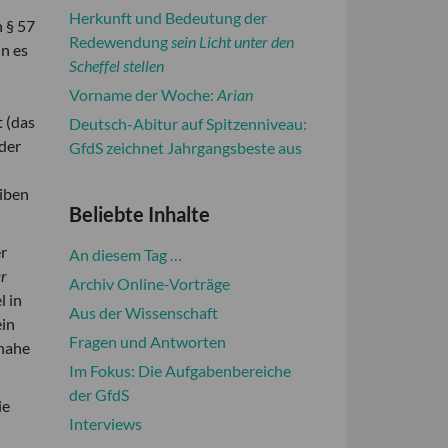
Herkunft und Bedeutung der
n § 57
Redewendung
sein Licht unter den
nn es
Scheffel stellen
Vorname der Woche:
Arian
t (das
Deutsch-Abitur auf Spitzenniveau:
der
GfdS zeichnet Jahrgangsbeste aus
eiben
Beliebte Inhalte
er
An diesem Tag …
r
Archiv Online-Vorträge
l in
Aus der Wissenschaft
ein
Fragen und Antworten
 nahe
Im Fokus: Die Aufgabenbereiche
der GfdS
ie
Interviews