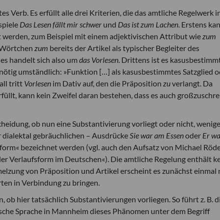
es Verb. Es erfüllt alle drei Kriterien, die das amtliche Regelwerk i
spiele
Das Lesen fällt mir schwer
und
Das ist zum Lachen
. Erstens ka
rt werden, zum Beispiel mit einem adjektivischen Attribut wie
zum
m Wörtchen
zum
bereits der Artikel als typischer Begleiter des
, es handelt sich also um
das Vorlesen
. Drittens ist es kasusbestimm
nötig umständlich: »Funktion […] als kasusbestimmtes Satzglied o
ll tritt
Vorlesen
im Dativ auf, den die Präposition
zu
verlangt. Da
 erfüllt, kann kein Zweifel daran bestehen, dass es auch großzuschr
scheidung, ob nun eine Substantivierung vorliegt oder nicht, wenig
her dialektal gebräuchlichen – Ausdrücke
Sie war am Essen
oder
Er wa
ufsform« bezeichnet werden (vgl. auch den Aufsatz von Michael Röde
r Verlaufsform im Deutschen«). Die amtliche Regelung enthält k
melzung von Präposition und Artikel erscheint es zunächst einmal
hrten in Verbindung zu bringen.
ob hier tatsächlich Substantivierungen vorliegen. So führt z. B. d
tsche Sprache in Mannheim dieses Phänomen unter dem Begriff