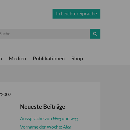
In Leichter Sprache
n
Medien
Publikationen
Shop
4/2007
Neueste Beiträge
Aussprache von
Weg
und
weg
Vorname der Woche:
Alea