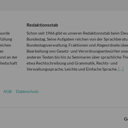
Redaktionsstab
 wurde
Schon seit 1966 gibt es unseren Redaktionsstab beim De
füllung
Bundestag. Seine Aufgaben reichen von der Sprachberatu
eichen
Bundestagsverwaltung, Fraktionen und Abgeordnete über
es
Bearbeitung von Gesetz- und Verordnungsentwürfen sowi
und an der
anderen Texten bis hin zu Seminaren über sprachliche T
liedschaft
etwa Rechtschreibung und Grammatik, Rechts- und
Verwaltungssprache, Leichte und Einfache Sprache.
[…]
AGB
Datenschutz
G