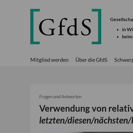
Gesellscha
in W
beim
Mitglied werden
Über die GfdS
Schwer
Fragen und Antworten
Verwendung von relat
letzten/diesen/nächste