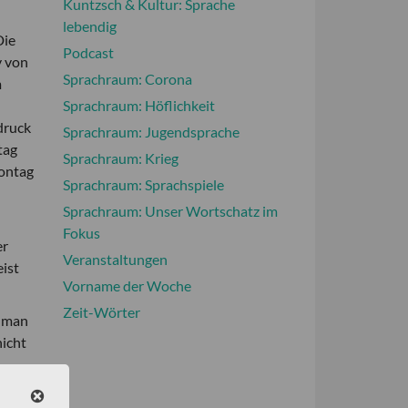
Kuntzsch & Kultur: Sprache
lebendig
Die
Podcast
v von
Sprachraum: Corona
m
Sprachraum: Höflichkeit
sdruck
Sprachraum: Jugendsprache
tag
Sprachraum: Krieg
Montag
Sprachraum: Sprachspiele
Sprachraum: Unser Wortschatz im
Fokus
er
Veranstaltungen
ist
Vorname der Woche
Zeit-Wörter
n man
nicht
stern