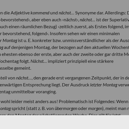
en die Adjektive
kommend
und
nächst…
Synonyme dar. Allerdings: 
›bevorstehend‹, aber eben auch ›nächst‹,
nächst…
ist der Superlati
h einen räumlichen Bezug) ›zeitlich zuerst, als Erstes folgend, i
r bevorstehend, folgend‹. Insofern sehen wir einen minimalen
er Montag
ist u. E. konkreter bzw. unmissverständlicher als der Au
ag
auf denjenigen Montag, der bezogen auf den aktuellen Wochen
 ehesten ebenso der erste, aber auch der zweite oder gar dritte 
Wochentag folgt.
Nächst…
impliziert prinzipiell eine stärkere
dasselbe gemeint.
teil von
nächst…
, den gerade erst vergangenen Zeitpunkt, der in d
egenwärtigen Entsprechung liegt. Der Ausdruck
letzter Montag
verwe
entag unmittelbar voranging.
nn wohl leider meist anders aus! Problematisch ist Folgendes: Wen
Montag
spricht (statt z. B. von
übermorgen
oder
morgen
), meint man 
rn den Montag der nächstliegenden Woche. Dies gilt für
letzt…
ittwoch von
letztem Montag
spricht, meint man womöglich nicht
ge
gangenen Woche.