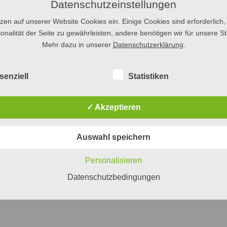
Datenschutzeinstellungen
tivpronomen
dieser, diese, dieses,
etwa der Ausdruck
diesen Montag
,
tzen auf unserer Website Cookies ein. Einige Cookies sind erforderlich,
chst
… oder (!)
letzt…
So heißt es im
Duden
unter
dieser, diese, dieses
: 
onalität der Seite zu gewährleisten, andere benötigen wir für unsere Sta
immten bevorstehenden oder zurückliegenden Zeitpunkt hinweisen
Mehr dazu in unserer
Datenschutzerklärung
.
er Ungenauigkeit zu tun – hier insofern, als etwa die folgenden Sä
, »Der Termin
war
diesen
Montag«.
senziell
Statistiken
e in der Rede stehenden relativen Datumsangaben können durchaus
✓ Akzeptieren
Auswahl speichern
erlin 2024.
Personalisieren
lage, Berlin 2019.
Datenschutzbedingungen