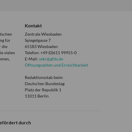
Kontakt
utschen
Zentrale Wiesbaden
ng für
Spiegelgasse 7
 die
65183 Wiesbaden
e vielen
Telefon: +49 (0)611 99955-0
hemen,
E-Mail:
sekr@gfds.de
Öffnungszeiten und Erreichbarkeit
Redaktionsstab beim
Deutschen Bundestag
Platz der Republik 1
11011 Berlin
efördert durch