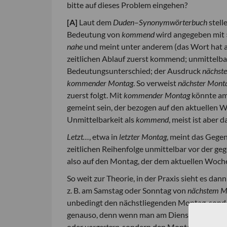
bitte auf dieses Problem eingehen?
[A]
Laut dem
Duden
–
Synonymwörterbuch
stell
Bedeutung von
kommend
wird angegeben mit 
nahe
und meint unter anderem (das Wort hat auc
zeitlichen Ablauf zuerst kommend; unmittelba
Bedeutungsunterschied; der Ausdruck
nächst
kommender Montag
. So verweist
nächster Mont
zuerst folgt. Mit
kommender Montag
könnte am
gemeint sein, der bezogen auf den aktuellen 
Unmittelbarkeit als
kommend
, meist ist aber 
Letzt…
, etwa in
letzter Montag
, meint das Gegen
zeitlichen Reihenfolge unmittelbar vor der g
also auf den Montag, der dem aktuellen Woch
So weit zur Theorie, in der Praxis sieht es da
z. B. am Samstag oder Sonntag von
nächstem 
unbedingt den nächstliegenden Montag, sonde
genauso, denn wenn man am Dienstag oder M
oder
vorgestern
, sondern den Montag der ver