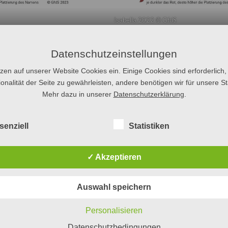
Isabella 2022 © GfdS
nerhalb der Top 100. Grau gefärbt sind jene Bundesländer, in denen der Name ni
Datenschutzeinstellungen
tzen auf unserer Website Cookies ein. Einige Cookies sind erforderlich,
onalität der Seite zu gewährleisten, andere benötigen wir für unsere Sta
en
Mehr dazu in unserer
Datenschutzerklärung
.
chauspielerin
listin und Moderatorin
senziell
Statistiken
moderatorin und Sportreporterin
✓ Akzeptieren
Auswahl speichern
Personalisieren
Datenschutzbedingungen