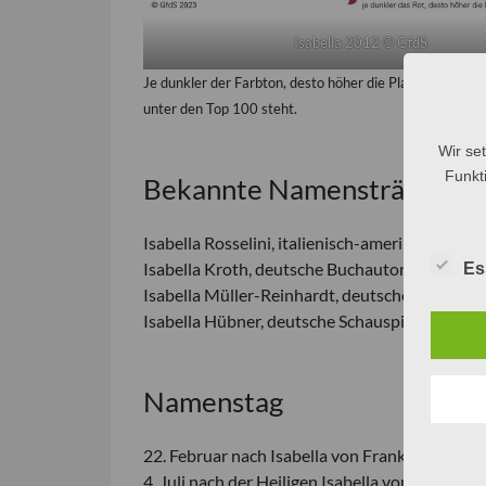
Isabella 2012 © GfdS
Je dunkler der Farbton, desto höher die Platzierung in
unter den Top 100 steht.
Wir se
Funkti
Bekannte Namensträgerinn
Isabella Rosselini, italienisch-amerikanische S
Isabella Kroth, deutsche Buchautorin, Journa
Es
Isabella Müller-Reinhardt, deutsche Fernseh
Isabella Hübner, deutsche Schauspielerin
Namenstag
22. Februar nach Isabella von Frankreich
4. Juli nach der Heiligen Isabella von Portugal