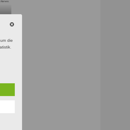
cht
 um die
tistik.