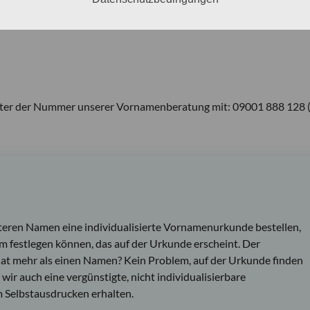
unter der Nummer unserer Vornamenberatung mit: 09001 888 128 
teren Namen eine individualisierte Vornamenurkunde bestellen,
m festlegen können, das auf der Urkunde erscheint. Der
at mehr als einen Namen? Kein Problem, auf der Urkunde finden
wir auch eine vergünstigte, nicht individualisierbare
 Selbstausdrucken erhalten.