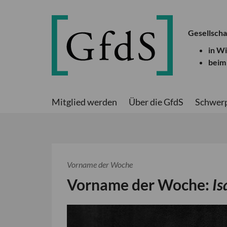
Gesellscha
in W
beim
Mitglied werden
Über die GfdS
Schwer
Vorname der Woche
Vorname der Woche:
Is