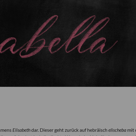
namens
Elisabeth
dar. Dieser geht zurück auf hebräisch
elischeba
mit 