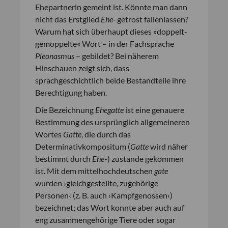
Ehepartnerin gemeint ist. Könnte man dann
nicht das Erstglied
Ehe-
getrost fallenlassen?
Warum hat sich überhaupt dieses »doppelt-
gemoppelte« Wort – in der Fachsprache
Pleonasmus
– gebildet? Bei näherem
Hinschauen zeigt sich, dass
sprachgeschichtlich beide Bestandteile ihre
Berechtigung haben.
Die Bezeichnung
Ehegatte
ist eine genauere
Bestimmung des ursprünglich allgemeineren
Wortes
Gatte
, die durch das
Determinativkompositum (
Gatte
wird näher
bestimmt durch
Ehe
-) zustande gekommen
ist. Mit dem mittelhochdeutschen
gate
wurden ›gleichgestellte, zugehörige
Personen‹ (z. B. auch ›Kampfgenossen‹)
bezeichnet; das Wort konnte aber auch auf
eng zusammengehörige Tiere oder sogar