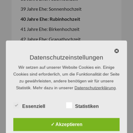
39 Jahre Ehe: Sonnenhochzeit
40 Jahre Ehe: Rubinhochzeit
41 Jahre Ehe: Birkenhochzeit
42 Jahre Ehe: Granathochzeit
43 Jahre Ehe: Bleihochzeit
Datenschutzeinstellungen
44 Jahre Ehe: Sternenhochzeit
Wir setzen auf unserer Website Cookies ein. Einige
45 Jahre Ehe: Messinghochzeit
Cookies sind erforderlich, um die Funktionalität der Seite
46 Jahre Ehe: Lavendelhochzeit
zu gewährleisten, andere benötigen wir für unsere
Statistik. Mehr dazu in unserer
Datenschutzerklärung
.
47 Jahre Ehe: Kaschmirhochzeit
48 Jahre Ehe: Diademhochzeit
Essenziell
Statistiken
49 Jahre Ehe: Zederne Hochzeit
50 Jahre Ehe: Goldene Hochzeit
✓ Akzeptieren
51 Jahre Ehe: Weidenhochzeit