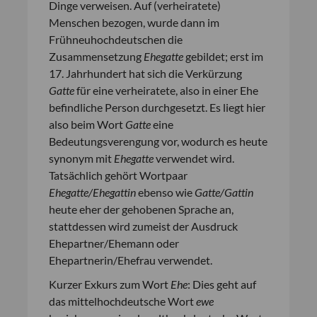
Dinge verweisen. Auf (verheiratete)
Menschen bezogen, wurde dann im
Frühneuhochdeutschen die
Zusammensetzung
Ehegatte
gebildet; erst im
17. Jahrhundert hat sich die Verkürzung
Gatte
für eine verheiratete, also in einer Ehe
befindliche Person durchgesetzt. Es liegt hier
also beim Wort
Gatte
eine
Bedeutungsverengung vor, wodurch es heute
synonym mit
Ehegatte
verwendet wird.
Tatsächlich gehört Wortpaar
Ehegatte/Ehegattin
ebenso wie
Gatte/Gattin
heute eher der gehobenen Sprache an,
stattdessen wird zumeist der Ausdruck
Ehepartner/Ehemann oder
Ehepartnerin/Ehefrau verwendet.
Kurzer Exkurs zum Wort
Ehe
: Dies geht auf
das mittelhochdeutsche Wort
ewe