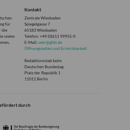
Kontakt
utschen
Zentrale Wiesbaden
ng für
Spiegelgasse 7
 die
65183 Wiesbaden
e vielen
Telefon: +49 (0)611 99955-0
hemen,
E-Mail:
sekr@gfds.de
Öffnungszeiten und Erreichbarkeit
Redaktionsstab beim
Deutschen Bundestag
Platz der Republik 1
11011 Berlin
efördert durch