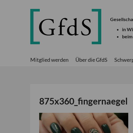
Gesellscha
in W
beim
Mitglied werden
Über die GfdS
Schwer
875x360_fingernaegel