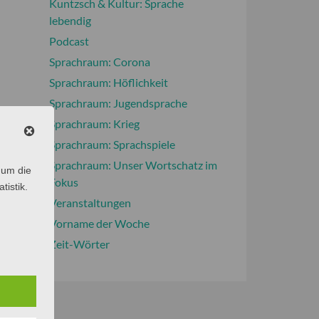
Kuntzsch & Kultur: Sprache
lebendig
Podcast
Sprachraum: Corona
Sprachraum: Höflichkeit
Sprachraum: Jugendsprache
Sprachraum: Krieg
Sprachraum: Sprachspiele
Sprachraum: Unser Wortschatz im
 um die
Fokus
tistik.
Veranstaltungen
Vorname der Woche
Zeit-Wörter