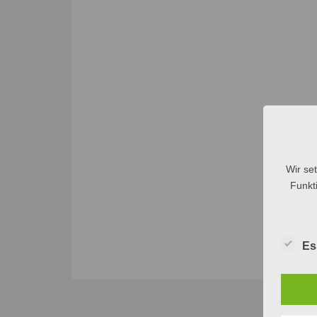
Wir se
Funkti
Es