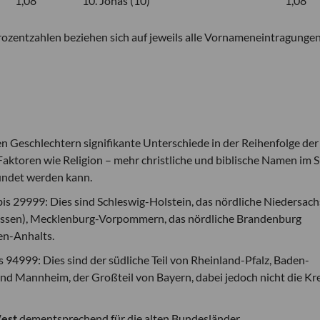
1,08
10. Jonas (10)
1,08
rozentzahlen beziehen sich auf jeweils alle Vornameneintragungen
en Geschlechtern signifikante Unterschiede in der Reihenfolge der
n Faktoren wie Religion – mehr christliche und biblische Namen im 
ündet werden kann.
is 29999: Dies sind Schleswig-Holstein, das nördliche Niedersac
ossen), Mecklenburg-Vorpommern, das nördliche Brandenburg
sen-Anhalts.
 94999: Dies sind der südliche Teil von Rheinland-Pfalz, Baden-
d Mannheim, der Großteil von Bayern, dabei jedoch nicht die Kr
est
dementsprechend für die alten Bundesländer.