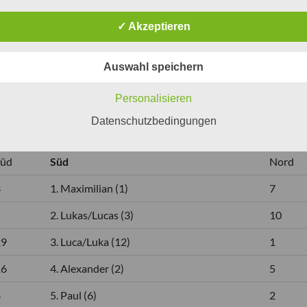
10
8. Hanna/Hannah (8)
3
✓ Akzeptieren
30
9. Luisa/Louisa (11)
18
Auswahl speichern
7
10. Johanna (9)
8
Personalisieren
Datenschutzbedingungen
Süd
Süd
Nord
3
1. Maximilian (1)
7
5
2. Lukas/Lucas (3)
10
29
3. Luca/Luka (12)
1
16
4. Alexander (2)
5
4
5. Paul (6)
2