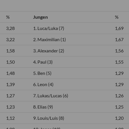
%
Jungen
%
3,28
1. Luca/Luka (7)
1,69
3,22
2. Maximilian (1)
1,67
1,58
3. Alexander (2)
1,56
1,50
4. Paul (3)
1,55
1,48
5. Ben (5)
1,29
1,39
6. Leon (4)
1,29
1,27
7. Lukas/Lucas (6)
1,26
1,23
8. Elias (9)
1,25
1,12
9. Louis/Luis (8)
1,20