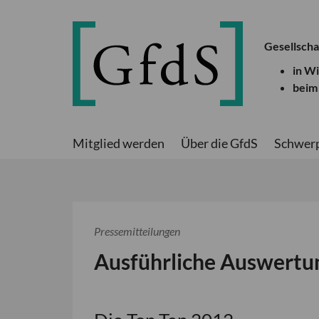
Gesellscha
in W
beim
Mitglied werden
Über die GfdS
Schwer
Pressemitteilungen
Ausführliche Auswertu