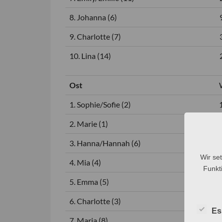
8. Johanna (6)
9. Charlotte (7)
10. Lina (14)
Ost
1. Sophie/Sofie (2)
2. Marie (1)
3. Hanna/Hannah (6)
Wir se
4. Mia (4)
Funkti
5. Emma (5)
6. Charlotte (3)
Es
7. Maria (8)