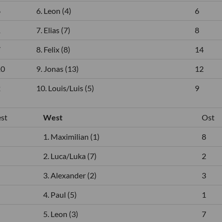
6
6. Leon (4)
6
1
7. Elias (7)
8
7
8. Felix (8)
14
10
9. Jonas (13)
12
2
10. Louis/Luis (5)
9
st
West
Ost
1. Maximilian (1)
8
2. Luca/Luka (7)
2
3. Alexander (2)
3
4. Paul (5)
1
5. Leon (3)
7