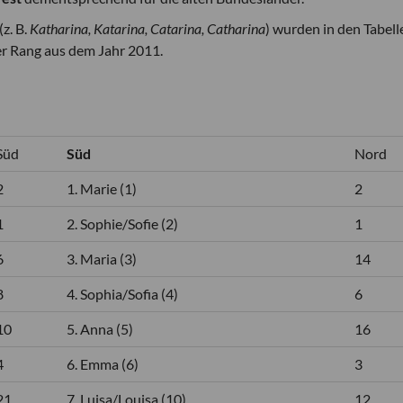
z. B.
Katharina, Katarina, Catarina, Catharina
) wurden in den Tabell
er Rang aus dem Jahr 2011.
Süd
Süd
Nord
2
1. Marie (1)
2
1
2. Sophie/Sofie (2)
1
6
3. Maria (3)
14
8
4. Sophia/Sofia (4)
6
10
5. Anna (5)
16
4
6. Emma (6)
3
21
7. Luisa/Louisa (10)
12