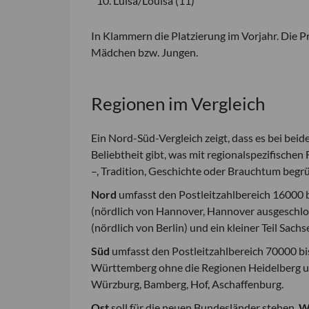
10. Luisa/Louisa (11)
In Klammern die Platzierung im Vorjahr. Die P
Mädchen bzw. Jungen.
Regionen im Vergleich
Ein Nord-Süd-Vergleich zeigt, dass es bei beid
Beliebtheit gibt, was mit regionalspezifische
–, Tradition, Geschichte oder Brauchtum begr
Nord
umfasst den Postleitzahlbereich 16000 b
(nördlich von Hannover, Hannover ausgeschl
(nördlich von Berlin) und ein kleiner Teil Sach
Süd
umfasst den Postleitzahlbereich 70000 bis
Württemberg ohne die Regionen Heidelberg un
Würzburg, Bamberg, Hof, Aschaffenburg.
Ost
soll für die neuen Bundesländer stehen,
W