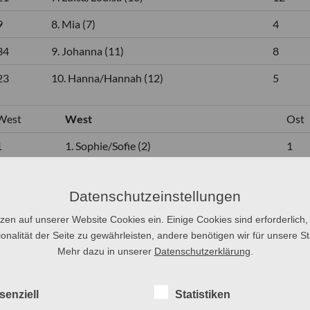
9
8. Mia (7)
4
34
9. Johanna (11)
8
23
10. Hanna/Hannah (12)
5
West
West
Ost
1
1. Sophie/Sofie (2)
1
2
2. Marie (1)
2
Datenschutzeinstellungen
8
3. Maria (3)
7
tzen auf unserer Website Cookies ein. Einige Cookies sind erforderlich,
5
4. Sophia/Sofia (4)
13
onalität der Seite zu gewährleisten, andere benötigen wir für unsere Sta
Mehr dazu in unserer
Datenschutzerklärung
.
6
5. Mia (5)
4
20
6. Emma (7)
5
senziell
Statistiken
3
7. Anna (6)
10