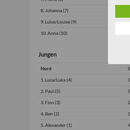
8. Johanna (7)
9. Luise/Louise (9)
10. Anna (10)
Jungen
Nord
1. Luca/Luka (4)
2. Paul (5)
3. Finn (3)
4. Ben (2)
5. Alexander (1)