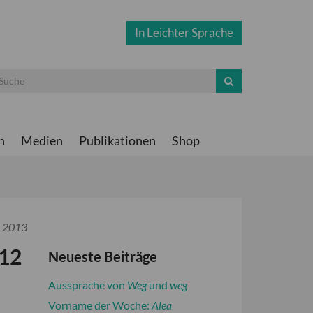
In Leichter Sprache
n
Medien
Publikationen
Shop
l 2013
012
Neueste Beiträge
Aussprache von
Weg
und
weg
Vorname der Woche:
Alea