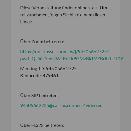
Diese Veranstaltung findet online statt. Um
teilzunehmen, folgen Sie bitte einem dieser
Links:
Über Zoom beitreten:
https://uni-kassel.zoom.us/j/94505662725?
pwd=QUxUYms4WkRnTk9GMzBkTVZBclh1UT09
Meeting-ID: 945 0566 2725
Kenncode: 479461
Über SIP beitreten:
94505662725@call-us.connect4video.eu
Über H.323 beitreten: