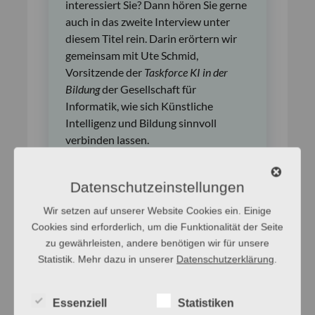
interessiert Sie? Dann hören Sie gerne
auch in das zweite Interview unter
diesem Titel rein. Darin erörtern wir
gemeinsam mit Ute Schmid,
Vorsitzende der
Taskforce KI in der
Bildung
der Gesellschaft für
Informatik, wie sich Künstliche
Intelligenz und Bildung sinnvoll
verbinden lassen.
Folge 35: Projekt »Sprache und
KI« – Interview 2/2:
Datenschutzeinstellungen
Der
Wortcast
mit Prof. Dr. Ute
Wir setzen auf unserer Website Cookies ein. Einige
Schmid
Cookies sind erforderlich, um die Funktionalität der Seite
zu gewährleisten, andere benötigen wir für unsere
Statistik. Mehr dazu in unserer
Datenschutzerklärung
.
Essenziell
Statistiken