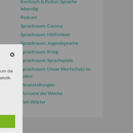
Kuntzsch & Kultur: Sprache
lebendig
Podcast
Sprachraum: Corona
Sprachraum: Höflichkeit
Sprachraum: Jugendsprache
Sprachraum: Krieg
Sprachraum: Sprachspiele
Sprachraum: Unser Wortschatz im
 um die
Fokus
tistik.
Veranstaltungen
Vorname der Woche
Zeit-Wörter