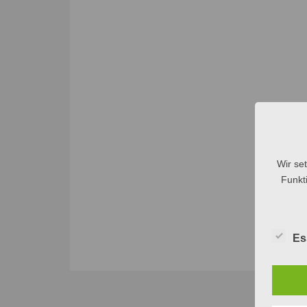
Wir se
Funkti
Es