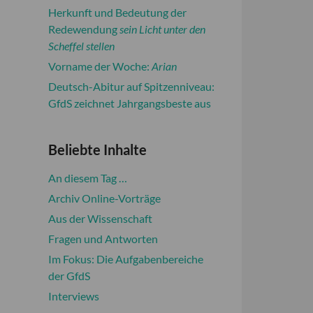
Prag
page
Herkunft und Bedeutung der
can't
Redewendung
sein Licht unter den
Masarykovo
load
nábřeží
Scheffel stellen
Google
32
Vorname der Woche:
Arian
Maps
-
correctly.
Praha
Deutsch-Abitur auf Spitzenniveau:
1
GfdS zeichnet Jahrgangsbeste aus
Do you
Veranstaltungen
OK
own this
website?
Beliebte Inhalte
An diesem Tag …
Archiv Online-Vorträge
Aus der Wissenschaft
Fragen und Antworten
Im Fokus: Die Aufgabenbereiche
der GfdS
Interviews