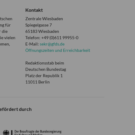
Kontakt
utschen
Zentrale Wiesbaden
ng für
Spiegelgasse 7
 die
65183 Wiesbaden
e vielen
Telefon: +49 (0)611 99955-0
hemen,
E-Mail:
sekr@gfds.de
Öffnungszeiten und Erreichbarkeit
Redaktionsstab beim
Deutschen Bundestag
Platz der Republik 1
11011 Berlin
efördert durch