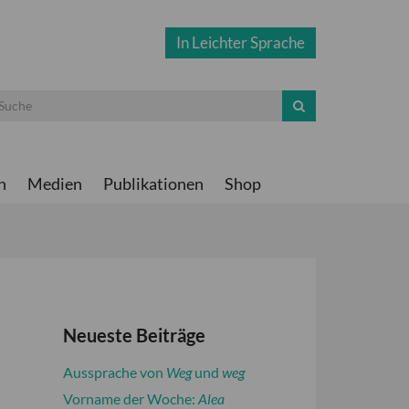
In Leichter Sprache
n
Medien
Publikationen
Shop
Neueste Beiträge
Aussprache von
Weg
und
weg
Goethe-
Vorname der Woche:
Alea
Institut
This