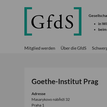
Gesellscha
in W
beim
Mitglied werden
Über die GfdS
Schwer
Goethe-Institut Prag
Adresse
Masarykovo nábřeží 32
Praha 1