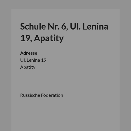
Schule Nr. 6, Ul. Lenina
19, Apatity
Adresse
Ul. Lenina 19
Schule
Apatity
Nr.
This
6,
page
Ul.
can't
Lenina
load
19,
Apatity
Google
Russische Föderation
Maps
Ul.
correctly.
Lenina
19
Do you
-
own this
Apatity
website?
Veranstaltun