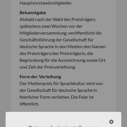
Hauptvorstandsmitglieder.
Bekanntgabe
Alsbald nach der Wahl des Preisträgers,
spätestens zwei Wochen vor der
Mitgliederversammlung, veröffentlicht die
Geschäftsführung der Gesellschaft für
deutsche Sprache in den Medien den Namen
des Preisträgers/der Preisträgerin, die
Begründung für die Auszeichnung sowie Ort
und Zeit der Preisverleihung.
Form der Verleihung
Der Medienpreis für Sprachkultur wird von
der Gesellschaft für deutsche Sprache in
feierlicher Form verliehen. Die Feier ist
öffentlich.
Vorschläge sind zu schicken an:
Gesellschaft für deutsche Sprache,
Spiegelgasse 7, 65183 Wiesbaden