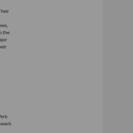
Their
ews,
o the
ajor
heir
Verb
chwach