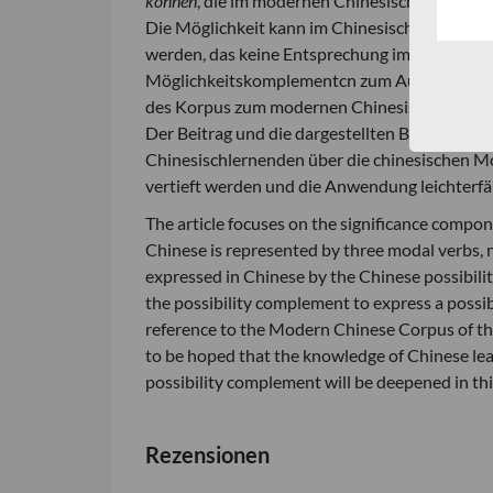
können
, die im modernen Chinesisch durch dr
Die Möglichkeit kann im Chinesischen daneb
werden, das keine Entsprechung im Deutschen 
Möglichkeitskomplementcn zum Ausdruck einer
des Korpus zum modernen Chinesisch des Cente
Der Beitrag und die dargestellten Belege und 
Chinesischlernenden über die chinesischen 
vertieft werden und die Anwendung leichterfäl
The article focuses on the significance compon
Chinese is represented by three modal verbs,
expressed in Chinese by the Chinese possibili
the possibility complement to express a possi
reference to the Modern Chinese Corpus of the
to be hoped that the knowledge of Chinese le
possibility complement will be deepened in this
Rezensionen