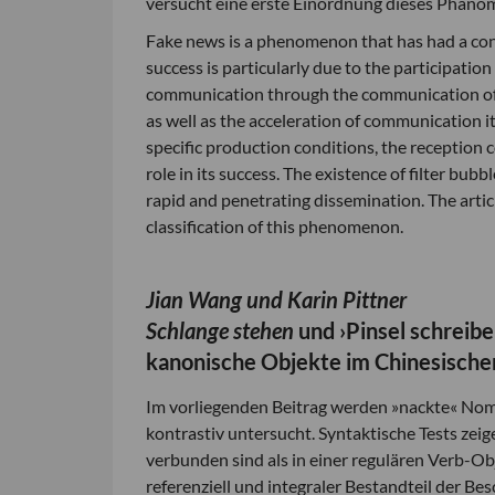
versucht eine erste Einordnung dieses Phäno
Fake news is a phenomenon that has had a consi
success is particularly due to the participatio
communication through the communication of th
as well as the acceleration of communication it
specific production conditions, the reception c
role in its success. The existence of filter bu
rapid and penetrating dissemination. The artic
classification of this phenomenon.
Jian Wang und Karin Pittner
Schlange stehen
und ›Pinsel schreib
kanonische Objekte im Chinesische
Im vorliegenden Beitrag werden »nackte« Nom
kontrastiv untersucht. Syntaktische Tests zei
verbunden sind als in einer regulären Verb-O
referenziell und integraler Bestandteil der Bes