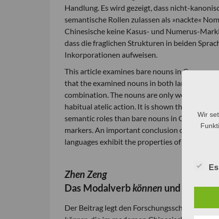
Handlung. Es wird gezeigt, dass nicht-kanonis
semantische Rollen zulassen als »nackte« Nom
Chinesische keine Kasus- und Numerus-Markier
dass die fraglichen Strukturen in beiden Spra
Inkorporationen aufweisen.
This article examines bare nouns in German an
that the examined nouns in both languages are
combination. The nouns are only weakly referent
habitual atelic action. It is shown that non-c
Wir se
semantic roles than bare nouns in German, whi
Funkti
markers. An important conclusion of our study 
languages exhibit the properties of pseudo-in
Es
Zhen Zeng
Das Modalverb
können
und seine E
Der Beitrag legt den Forschungsschwerpunkt