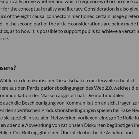
 empirically prove whether and which frequencies of occurrence ca
 for the conceptual orality and literacy. Consideration is also give
tics of the eight causal connectors mentioned certain usage prefe
d, in the second part of the article considerations are being made 
s, as to how it is possible to support pupils to achieve a versatil
kers.
nsens?
Wahlen in demokratischen Gesellschaften mittlerweile erheblich
ondere aus den Partizipationsbedingungen des Web 2.0, welches die
ommunikation der Massen abgelöst hat. Die multimodalen
e auch die Beschleunigung von Kommunikation an sich, tragen zu
en den spezifischen Produktionsbedingungen spielen bei Fake N
sie speziell in sozialen Netzwerken vorliegen, eine große Rolle fü
asen oder die Abwendung von rationalen Diskursen begünstigen ih
lich. Der Beitrag gibt einen Überblick über beide Aspekte und