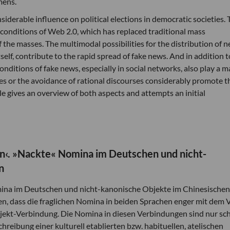
mens.
derable influence on political elections in democratic societies. 
n conditions of Web 2.0, which has replaced traditional mass
e masses. The multimodal possibilities for the distribution of n
self, contribute to the rapid spread of fake news. And in addition t
onditions of fake news, especially in social networks, also play a m
bbles or the avoidance of rational discourses considerably promote t
le gives an overview of both aspects and attempts an initial
en‹. »Nackte« Nomina im Deutschen und nicht-
n
ina im Deutschen und nicht-kanonische Objekte im Chinesischen
gen, dass die fraglichen Nomina in beiden Sprachen enger mit dem 
bjekt-Verbindung. Die Nomina in diesen Verbindungen sind nur s
chreibung einer kulturell etablierten bzw. habituellen, atelischen