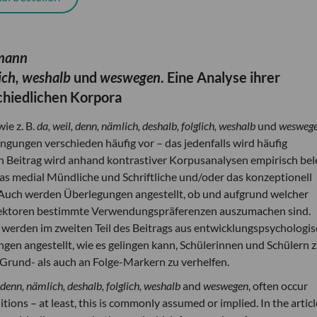
rmann
lich, weshalb
und
weswegen
. Eine Analyse ihrer
hiedlichen Korpora
e z. B.
da, weil, denn, nämlich, deshalb, folglich, weshalb
und
wesweg
ungen verschieden häufig vor – das jedenfalls wird häufig
 Beitrag wird anhand kontrastiver Korpusanalysen empirisch bel
s medial Mündliche und Schriftliche und/oder das konzeptionell
 Auch werden Überlegungen angestellt, ob und aufgrund welcher
ektoren bestimmte Verwendungspräferenzen auszumachen sind.
rden im zweiten Teil des Beitrags aus entwicklungspsychologis
en angestellt, wie es gelingen kann, Schülerinnen und Schülern 
Grund- als auch an Folge-Markern zu verhelfen.
, denn, nämlich, deshalb, folglich, weshalb
and
weswegen
, often occur
ions – at least, this is commonly assumed or implied. In the articl