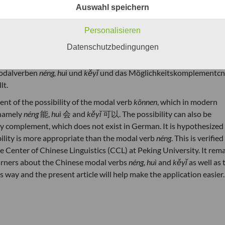
ei Modalverben, nämlich
néng
能,
huì
会und
kěyĭ
可以, dargestellt wi
Auswahl speichern
en auch durch das chinesische Möglichkeitskomplementcn ausged
hat. Aufgestellt wird die Hypothese, dass das
Personalisieren
 Möglichkeit geeigneter ist als das Modalverb
néng
. Dies wird a
Datenschutzbedingungen
r of Chinese Linguistics (CCL) an der Universität Peking überprü
Ergebnisse sollen dazu beitragen, dass die Kenntnisse von
Modalverben
néng, huì
und
kěyĭ
und das Möglichkeitskomplementcn
lt.
ent of the possibility of the modal verb
können
, which in modern
 namely
néng
能,
huì
会 and
kěyĭ
可以. The possibility can also be
ty complement, which does not exist in German. It is hypothesized
bility is more appropriate than the modal verb
néng
. This is verified
 Center of Chinese Linguistics (CCL) at Peking University. It rem
arners about the Chinese modal verbs
néng, huì
and
kěyĭ
as well as 
 way and the present article will help make the application easier.