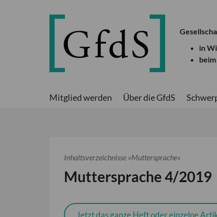
Gesellscha
in W
beim
Mitglied werden
Über die GfdS
Schwer
Inhaltsverzeichnisse »Muttersprache«
Muttersprache 4/2019
Jetzt das ganze Heft oder einzelne Artik