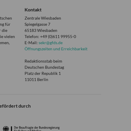
Kontakt
utschen
Zentrale Wiesbaden
ng für
Spiegelgasse 7
 die
65183 Wiesbaden
e vielen
Telefon: +49 (0)611 99955-0
hemen,
E-Mail:
sekr@gfds.de
Öffnungszeiten und Erreichbarkeit
Redaktionsstab beim
Deutschen Bundestag
Platz der Republik 1
11011 Berlin
efördert durch