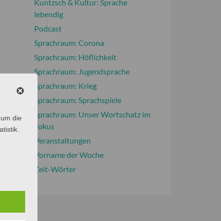
Kuntzsch & Kultur: Sprache
lebendig
Podcast
Sprachraum: Corona
Sprachraum: Höflichkeit
Sprachraum: Jugendsprache
Sprachraum: Krieg
Sprachraum: Sprachspiele
Sprachraum: Unser Wortschatz im
 um die
Fokus
tistik.
Veranstaltungen
Vorname der Woche
Zeit-Wörter