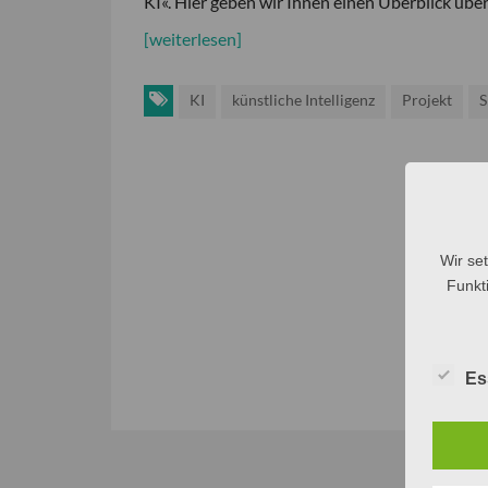
KI«. Hier geben wir Ihnen einen Überblick über 
[weiterlesen]
KI
künstliche Intelligenz
Projekt
S
Wir se
Funkti
Es