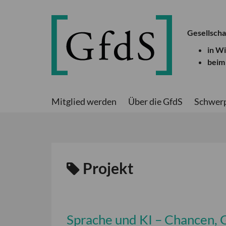
Gesellscha
in W
beim
Mitglied werden
Über die GfdS
Schwer
Projekt
Sprache und KI – Chancen,