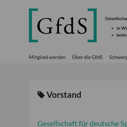
Gesellscha
in W
beim
Mitglied werden
Über die GfdS
Schwer
Vorstand
Gesellschaft für deutsche S