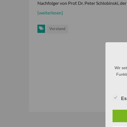
Nachfolger von Prof. Dr. Peter Schlobinski, de
[weiterlesen]
Vorstand
Wir se
Funkti
Es