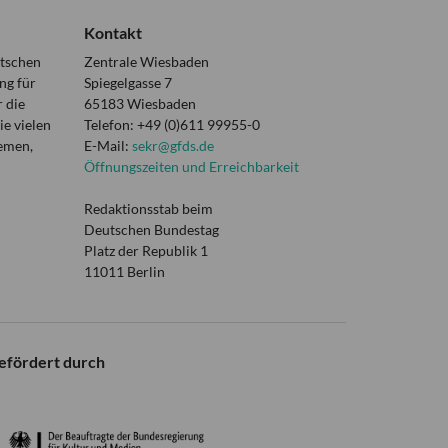
Kontakt
utschen
Zentrale Wiesbaden
ng für
Spiegelgasse 7
 die
65183 Wiesbaden
e vielen
Telefon: +49 (0)611 99955-0
hemen,
E-Mail:
sekr@gfds.de
Öffnungszeiten und Erreichbarkeit
Redaktionsstab beim
Deutschen Bundestag
Platz der Republik 1
11011 Berlin
efördert durch