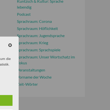
Kuntzsch & Kultur: Sprache
lebendig
Podcast
Sprachraum: Corona
Sprachraum: Höflichkeit
Sprachraum: Jugendsprache
Sprachraum: Krieg
Sprachraum: Sprachspiele
Sprachraum: Unser Wortschatz im
 um die
Fokus
tistik.
Veranstaltungen
Vorname der Woche
Zeit-Wörter