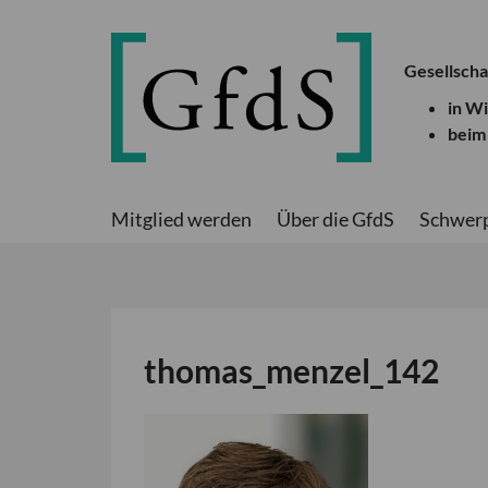
Gesellscha
in W
beim
Mitglied werden
Über die GfdS
Schwer
thomas_menzel_142