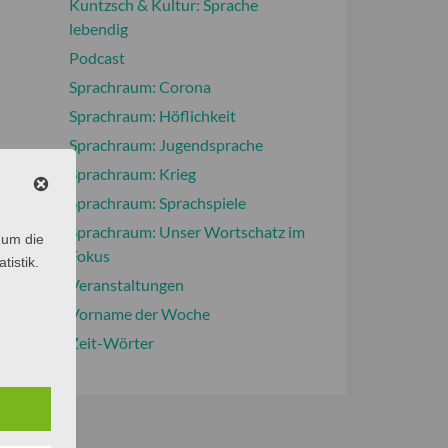
Kuntzsch & Kultur: Sprache
lebendig
Podcast
Sprachraum: Corona
Sprachraum: Höflichkeit
Sprachraum: Jugendsprache
Sprachraum: Krieg
Sprachraum: Sprachspiele
Sprachraum: Unser Wortschatz im
 um die
Fokus
tistik.
Veranstaltungen
Vorname der Woche
Zeit-Wörter