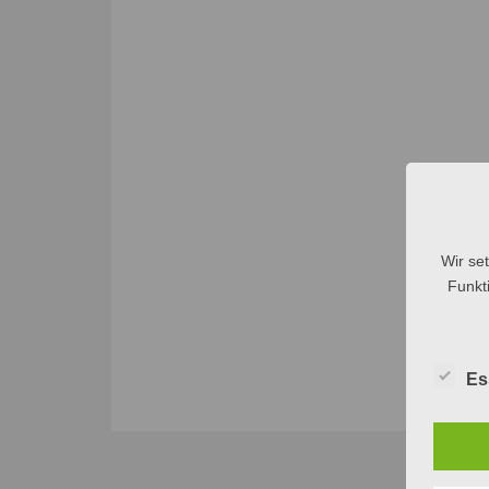
Wir se
Funkti
Es