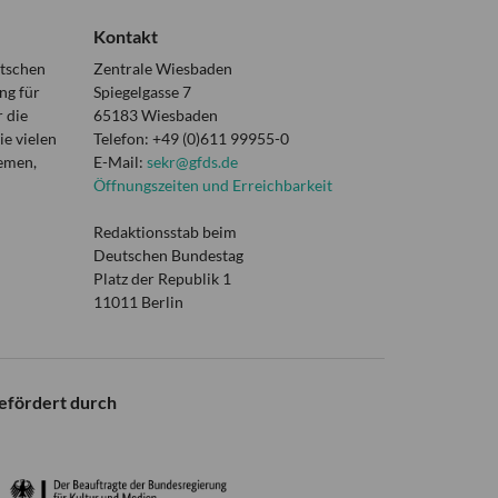
Kontakt
utschen
Zentrale Wiesbaden
ng für
Spiegelgasse 7
 die
65183 Wiesbaden
e vielen
Telefon: +49 (0)611 99955-0
hemen,
E-Mail:
sekr@gfds.de
Öffnungszeiten und Erreichbarkeit
Redaktionsstab beim
Deutschen Bundestag
Platz der Republik 1
11011 Berlin
efördert durch