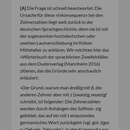
[
A
]
Die Frage ist schnell beantwortet. Die
Ursache für diese »Inkonsequenz« bei den
Zehnerzahlen liegt weit zurück in der
deutschen Sprachgeschichte, denn sie ist mit
der sogenannten hochdeutschen oder
zweiten Lautverschiebung im frühen
Mittelalter zu erklären. Wir möchten hier das
»Wörterbuch der sprachlichen Zweifelsfälle«
aus dem Dudenverlag (Mannheim 2016)
zitieren, das die Gründe sehr anschaulich
erläutert:
»Der Grund, warum man
dreißig
mit
ß
, die
anderen Zehner aber mit
z (zwanzig, neunzig)
schreibt, ist folgender: Die Zehnerzahlen
werden durch Anhängen des Suffixes
-zig
gebildet, das auf ein mit
t
anlautendes
germanisches Wort zurückgeht (vgl. got.
tigus
= ›Dekade, Zehnzahl‹). In den Komposita aus