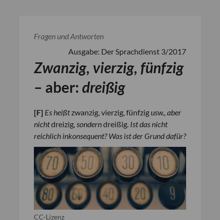
Fragen und Antworten
Ausgabe: Der Sprachdienst 3/2017
Zwan
z
ig, vier
z
ig, fünf
z
ig
– aber:
drei
ß
ig
[
F
]
Es heißt
zwanzig, vierzig, fünfzig
usw., aber
nicht
dreizig
, sondern
dreißig
. Ist das nicht
reichlich inkonsequent? Was ist der Grund dafür?
CC-Lizenz