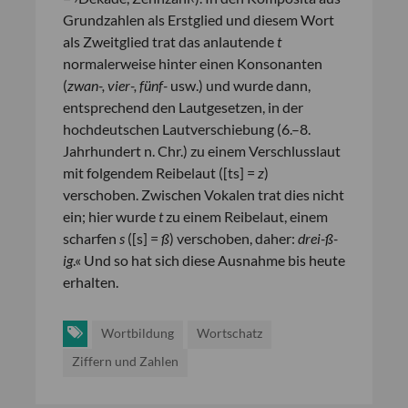
Grundzahlen als Erstglied und diesem Wort
als Zweitglied trat das anlautende
t
normalerweise hinter einen Konsonanten
(
zwan-, vier-, fünf-
usw.) und wurde dann,
entsprechend den Lautgesetzen, in der
hochdeutschen Lautverschiebung (6.–8.
Jahrhundert n. Chr.) zu einem Verschlusslaut
mit folgendem Reibelaut ([ts] =
z
)
verschoben. Zwischen Vokalen trat dies nicht
ein; hier wurde
t
zu einem Reibelaut, einem
scharfen
s
([s] =
ß
) verschoben, daher:
drei-ß-
ig
.« Und so hat sich diese Ausnahme bis heute
erhalten.
Wortbildung
Wortschatz
Ziffern und Zahlen