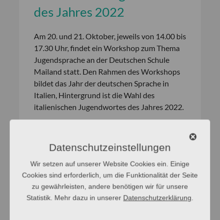
des Jahres 2022
Am 20. und 21. Oktober, jeweils von 14.00 bis
17.30 Uhr, findet ein Workshop zum Thema
Jugendsprache an der Deutschen Schule
Mailand statt. Den Rahmen des Workshops
bildet das Jahr der deutschen Sprache in
Italien, Hintergrund ist die Wahl des
italienischen Jugendwortes des Jahres 2022.
[weiterlesen]
Datenschutzeinstellungen
Wir setzen auf unserer Website Cookies ein. Einige
Wort des Jahres
Cookies sind erforderlich, um die Funktionalität der Seite
zu gewährleisten, andere benötigen wir für unsere
Diese Seite in Standard-Sprache Die GfdS
Statistik. Mehr dazu in unserer
Datenschutzerklärung
.
wählt jedes Jahr das »Wort des Jahres«. Das
kann ein Wort aus dem Bereich Politik sein.