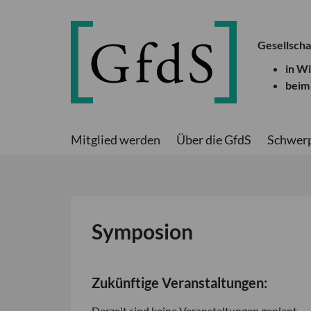
Gesellscha
in W
beim
Mitglied werden
Über die GfdS
Schwer
Symposion
Zukünftige Veranstaltungen:
Derzeit sind keine Veranstaltungen geplant.