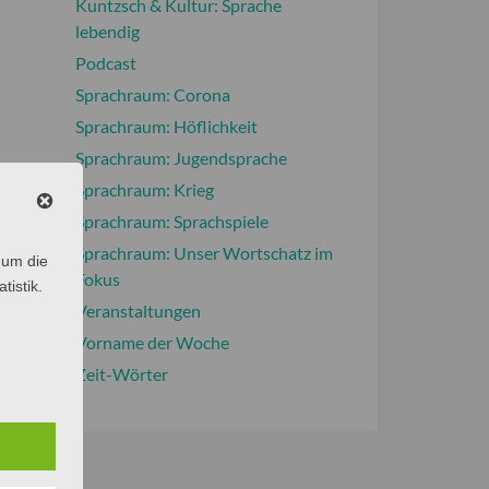
Kuntzsch & Kultur: Sprache
lebendig
Podcast
Sprachraum: Corona
Sprachraum: Höflichkeit
Sprachraum: Jugendsprache
Sprachraum: Krieg
Sprachraum: Sprachspiele
Sprachraum: Unser Wortschatz im
 um die
Fokus
tistik.
Veranstaltungen
Vorname der Woche
Zeit-Wörter