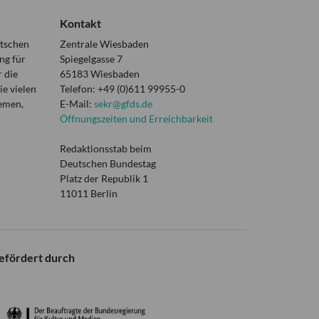
Kontakt
utschen
Zentrale Wiesbaden
ng für
Spiegelgasse 7
 die
65183 Wiesbaden
e vielen
Telefon: +49 (0)611 99955-0
hemen,
E-Mail:
sekr@gfds.de
Öffnungszeiten und Erreichbarkeit
Redaktionsstab beim
Deutschen Bundestag
Platz der Republik 1
11011 Berlin
efördert durch