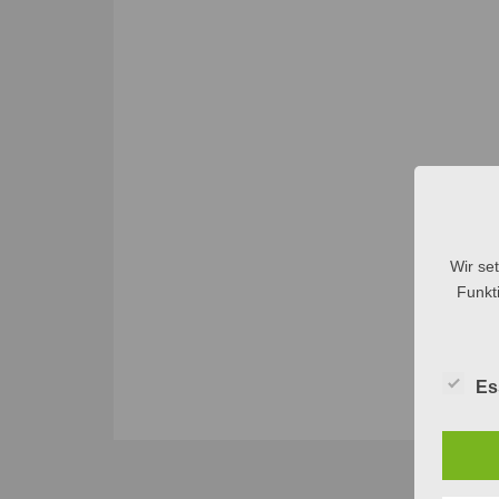
Wir se
Funkti
Es