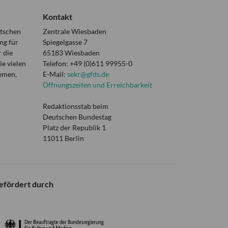
Kontakt
utschen
Zentrale Wiesbaden
ng für
Spiegelgasse 7
 die
65183 Wiesbaden
e vielen
Telefon: +49 (0)611 99955-0
hemen,
E-Mail:
sekr@gfds.de
Öffnungszeiten und Erreichbarkeit
Redaktionsstab beim
Deutschen Bundestag
Platz der Republik 1
11011 Berlin
efördert durch