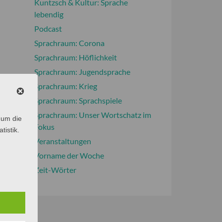
Kuntzsch & Kultur: Sprache
lebendig
Podcast
Sprachraum: Corona
Sprachraum: Höflichkeit
Sprachraum: Jugendsprache
Sprachraum: Krieg
Sprachraum: Sprachspiele
Sprachraum: Unser Wortschatz im
 um die
Fokus
tistik.
Veranstaltungen
Vorname der Woche
Zeit-Wörter