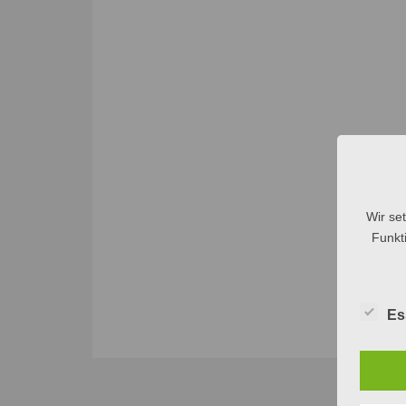
Wir se
Funkti
Es