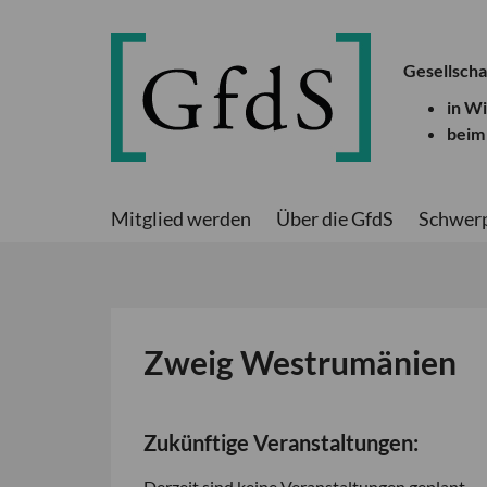
Gesellscha
in W
beim
Mitglied werden
Über die GfdS
Schwer
Zweig Westrumänien
Zukünftige Veranstaltungen:
Derzeit sind keine Veranstaltungen geplant.