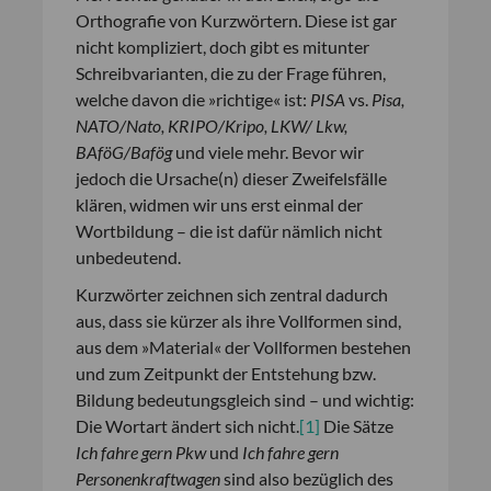
Orthografie von Kurzwörtern. Diese ist gar
nicht kompliziert, doch gibt es mitunter
Schreibvarianten, die zu der Frage führen,
welche davon die »richtige« ist:
PISA
vs.
Pisa,
NATO/Nato, KRIPO/Kripo, LKW/ Lkw,
BAföG/Bafög
und viele mehr. Bevor wir
jedoch die Ursache(n) dieser Zweifelsfälle
klären, widmen wir uns erst einmal der
Wortbildung – die ist dafür nämlich nicht
unbedeutend.
Kurzwörter zeichnen sich zentral dadurch
aus, dass sie kürzer als ihre Vollformen sind,
aus dem »Material« der Vollformen bestehen
und zum Zeitpunkt der Entstehung bzw.
Bildung bedeutungsgleich sind – und wichtig:
Die Wortart ändert sich nicht.
[1]
Die Sätze
Ich fahre gern Pkw
und
Ich fahre gern
Personenkraftwagen
sind also bezüglich des