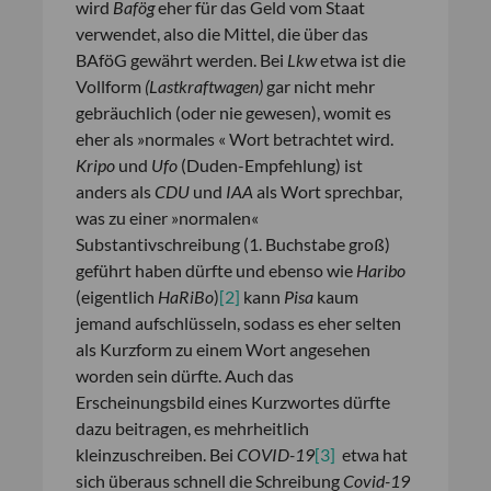
wird
Bafög
eher für das Geld vom Staat
verwendet, also die Mittel, die über das
BAföG gewährt werden. Bei
Lkw
etwa ist die
Vollform
(Lastkraftwagen)
gar nicht mehr
gebräuchlich (oder nie gewesen), womit es
eher als »normales « Wort betrachtet wird.
Kripo
und
Ufo
(Duden-Empfehlung) ist
anders als
CDU
und
IAA
als Wort sprechbar,
was zu einer »normalen«
Substantivschreibung (1. Buchstabe groß)
geführt haben dürfte und ebenso wie
Haribo
(eigentlich
HaRiBo
)
[2]
kann
Pisa
kaum
jemand aufschlüsseln, sodass es eher selten
als Kurzform zu einem Wort angesehen
worden sein dürfte. Auch das
Erscheinungsbild eines Kurzwortes dürfte
dazu beitragen, es mehrheitlich
kleinzuschreiben. Bei
COVID-19
[3]
etwa hat
sich überaus schnell die Schreibung
Covid-19