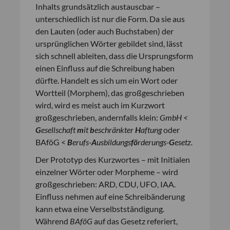
Inhalts grundsätzlich austauscbar –
unterschiedlich ist nur die Form. Da sie aus
den Lauten (oder auch Buchstaben) der
ursprünglichen Wörter gebildet sind, lässt
sich schnell ableiten, dass die Ursprungsform
einen Einfluss auf die Schreibung haben
dürfte. Handelt es sich um ein Wort oder
Wortteil (Morphem), das großgeschrieben
wird, wird es meist auch im Kurzwort
großgeschrieben, andernfalls klein:
GmbH <
G
esellschaft
m
it
b
eschränkter
H
aftung
oder
BAföG <
B
erufs-
A
usbildungs
fö
rderungs-
G
esetz.
Der Prototyp des Kurzwortes – mit Initialen
einzelner Wörter oder Morpheme – wird
großgeschrieben: ARD, CDU, UFO, IAA.
Einfluss nehmen auf eine Schreibänderung
kann etwa eine Verselbstständigung.
Während
BAföG
auf das Gesetz referiert,