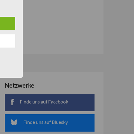
am
le
n
–
Netzwerke
Finde uns auf Facebook
Finde uns auf Bluesky