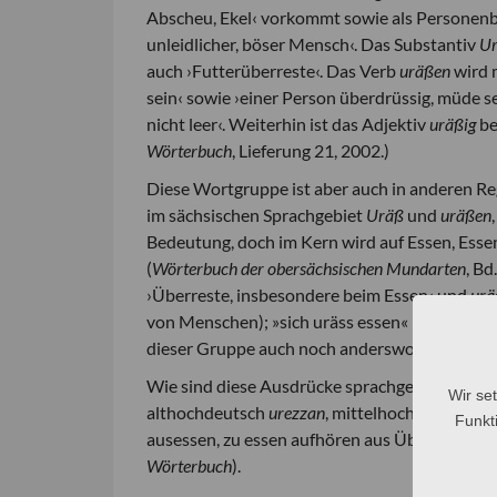
Abscheu, Ekel‹ vorkommt sowie als Personenb
unleidlicher, böser Mensch‹. Das Substantiv
U
auch ›Futterüberreste‹. Das Verb
uräßen
wird m
sein‹ sowie ›einer Person überdrüssig, müde sei
nicht leer‹. Weiterhin ist das Adjektiv
uräßig
be
Wörterbuch
, Lieferung 21, 2002.)
Diese Wortgruppe ist aber auch in anderen Regi
im sächsischen Sprachgebiet
Uräß
und
uräßen
Bedeutung, doch im Kern wird auf Essen, Es
(
Wörterbuch der obersächsischen Mundarten
, Bd
›Überreste, insbesondere beim Essen‹ und
urä
von Menschen); »sich uräss essen« meint ›bis z
dieser Gruppe auch noch anderswo.
Wie sind diese Ausdrücke sprachgeschichtlich 
Wir se
althochdeutsch
urezzan
, mittelhochdeutsch
ur
Funkti
ausessen, zu essen aufhören aus Überdruss da
Wörterbuch
).