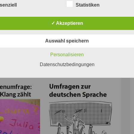
 die in vergangenen Jahrhunderten als
ir-, er-, ar-,
aber auch
ur-
vork
senziell
Statistiken
 ist, bildet also den Ausgangspunkt für diese verzweigte dialekta
erb wie
uräßen
als »ur-essen« wie ›aus-, herausessen‹ (vgl. etwa
lese
ählerisch, lässt manches übrig.
✓ Akzeptieren
tschatz
Auswahl speichern
Personalisieren
Datenschutzbedingungen