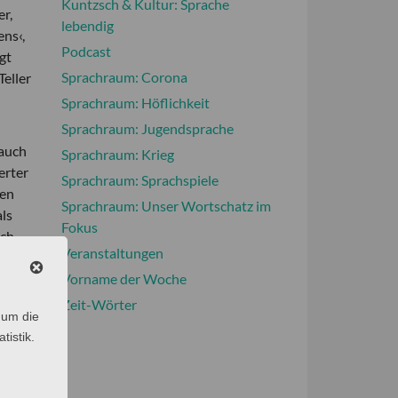
Kuntzsch & Kultur: Sprache
r,
lebendig
ens‹,
Podcast
gt
Sprachraum: Corona
Teller
Sprachraum: Höflichkeit
Sprachraum: Jugendsprache
 auch
Sprachraum: Krieg
erter
Sprachraum: Sprachspiele
sen
Sprachraum: Unser Wortschatz im
ls
Fokus
uch
Veranstaltungen
Vorname der Woche
Zeit-Wörter
,
 um die
tistik.