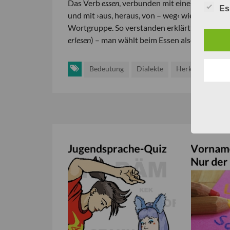
Das Verb
essen
, verbunden mit einer Vorsilbe,
Es
und mit ›aus, heraus, von – weg‹ wiederzugeben
Wortgruppe. So verstanden erklärt sich ein V
erlesen
) – man wählt beim Essen also aus, ist w
Bedeutung
Dialekte
Herkunft
Wor