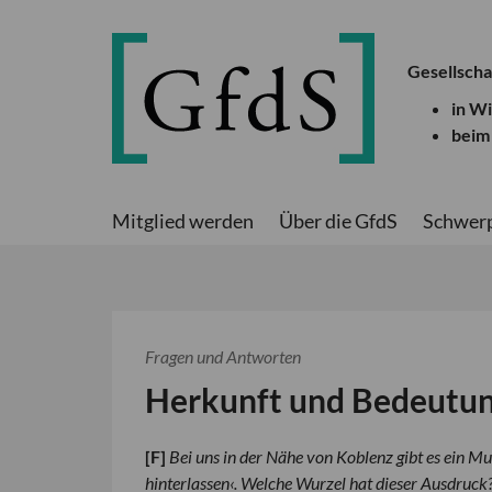
Gesellscha
in W
beim
Mitglied werden
Über die GfdS
Schwer
Fragen und Antworten
Herkunft und Bedeutu
[
F
]
Bei uns in der Nähe von Koblenz gibt es ein Mu
hinterlassen‹. Welche Wurzel hat dieser Ausdruck