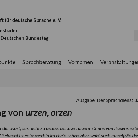
ft für deutsche Sprache e. V.
iesbaden
 Deutschen Bundestag
punkte
Sprachberatung
Vornamen
Veranstaltunge
Ausgabe: Der Sprachdienst 
ng von
urzen
,
orzen
ndartwort, das nicht zu deuten ist:
urze, orze
im Sinne von ›Essensreste
? Bekannt ist er immerhin im rheinischen, aber wohl auch moselfränkis