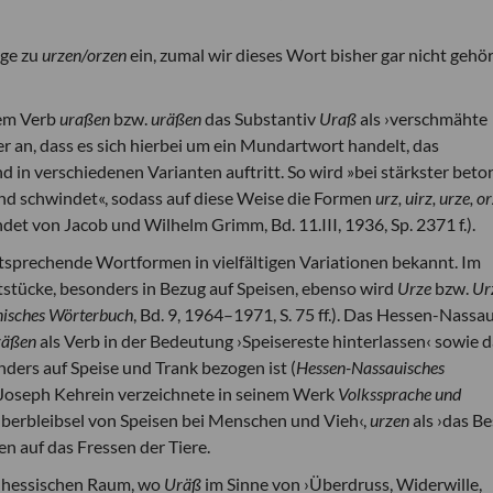
age zu
urzen/orzen
ein, zumal wir dieses Wort bisher gar nicht gehö
em Verb
uraßen
bzw.
uräßen
das Substantiv
Uraß
als ›verschmähte
er an, dass es sich hierbei um ein Mundartwort handelt, das
d in verschiedenen Varianten auftritt. So wird »bei stärkster bet
 und schwindet«, sodass auf diese Weise die Formen
urz, uirz, urze, o
ndet von Jacob und Wilhelm Grimm, Bd. 11.III, 1936, Sp. 2371 f.).
tsprechende Wortformen in vielfältigen Variationen bekannt. Im
stücke, besonders in Bezug auf Speisen, ebenso wird
Urze
bzw.
Ur
nisches Wörterbuch
, Bd. 9, 1964–1971, S. 75 ff.). Das Hessen-Nassa
räßen
als Verb in der Bedeutung ›Speisereste hinterlassen‹ sowie 
nders auf Speise und Trank bezogen ist (
Hessen-Nassauisches
hon Joseph Kehrein verzeichnete in seinem Werk
Volkssprache und
Überbleibsel von Speisen bei Menschen und Vieh‹,
urzen
als ›das B
en auf das Fressen der Tiere.
üdhessischen Raum, wo
Uräß
im Sinne von ›Überdruss, Widerwille,