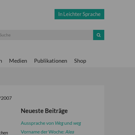
In Leichter Sprache
n
Medien
Publikationen
Shop
3/2007
Neueste Beiträge
Aussprache von
Weg
und
weg
Vorname der Woche:
Alea
chen