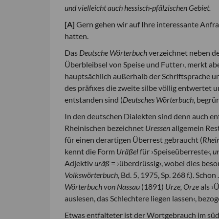
und vielleicht auch hessisch-pfälzischen Gebiet.
[
A
]
Gern gehen wir auf Ihre interessante Anfr
hatten.
Das
Deutsche Wörterbuch
verzeichnet neben d
Überbleibsel von Speise und Futter‹, merkt ab
hauptsächlich außerhalb der Schriftsprache un
des präfixes die zweite silbe völlig entwertet
entstanden sind (
Deutsches Wörterbuch
, begrü
In den deutschen Dialekten sind denn auch en
Rheinischen bezeichnet
Uressen
allgemein Rest
für einen derartigen Überrest gebraucht (
Rhei
kennt die Form
Uräßel
für ›Speiseüberreste‹,
u
Adjektiv
uräß
= ›überdrüssig‹, wobei dies beso
Volkswörterbuch
, Bd. 5, 1975, Sp. 268 f.). Sc
Wörterbuch von Nassau
(1891)
Urze, Orze
als ›
auslesen, das Schlechtere liegen lassen‹, bezog
Etwas entfalteter ist der Wortgebrauch im s