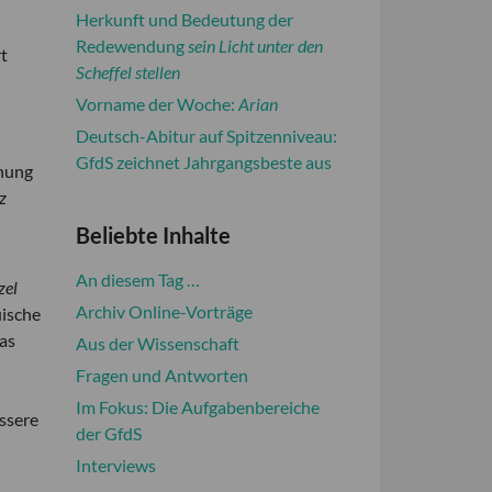
Herkunft und Bedeutung der
Redewendung
sein Licht unter den
rt
Scheffel stellen
Vorname der Woche:
Arian
Deutsch-Abitur auf Spitzenniveau:
GfdS zeichnet Jahrgangsbeste aus
onung
rz
Beliebte Inhalte
An diesem Tag …
zel
Archiv Online-Vorträge
uische
das
Aus der Wissenschaft
Fragen und Antworten
Im Fokus: Die Aufgabenbereiche
essere
der GfdS
Interviews