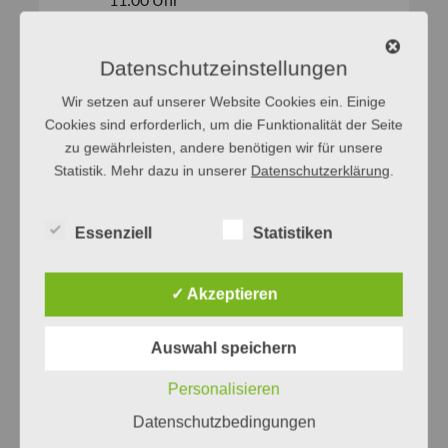
Die deutsche Sprache in der
Dramaturgie und im Libretto
-
Datenschutzeinstellungen
01.07.2026 - 15:00 Uhr
Wir setzen auf unserer Website Cookies ein. Einige
2
1
Cookies sind erforderlich, um die Funktionalität der Seite
zu gewährleisten, andere benötigen wir für unsere
Statistik. Mehr dazu in unserer
Datenschutzerklärung
.
Essenziell
Statistiken
✓ Akzeptieren
Auswahl speichern
Personalisieren
Datenschutzbedingungen