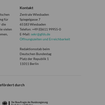
Kontakt
utschen
Zentrale Wiesbaden
ng für
Spiegelgasse 7
 die
65183 Wiesbaden
e vielen
Telefon: +49 (0)611 99955-0
hemen,
E-Mail:
sekr@gfds.de
Öffnungszeiten und Erreichbarkeit
Redaktionsstab beim
Deutschen Bundestag
Platz der Republik 1
11011 Berlin
efördert durch