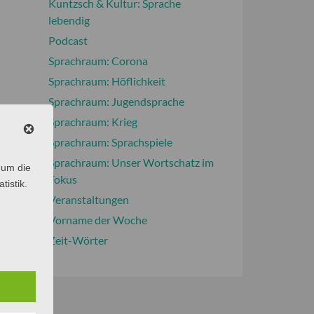
Kuntzsch & Kultur: Sprache
lebendig
Podcast
Sprachraum: Corona
Sprachraum: Höflichkeit
Sprachraum: Jugendsprache
Sprachraum: Krieg
Sprachraum: Sprachspiele
Sprachraum: Unser Wortschatz im
 um die
Fokus
tistik.
Veranstaltungen
Vorname der Woche
Zeit-Wörter