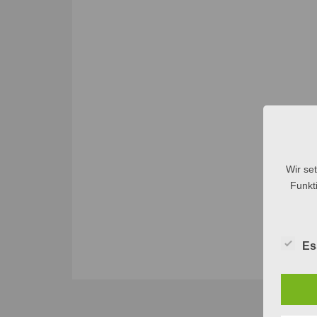
Wir se
Funkti
Es