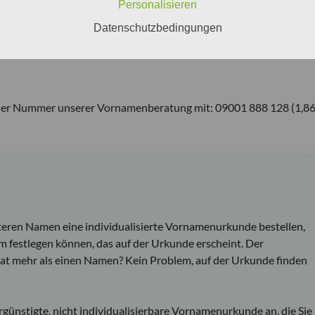
n – zum Beispiel auf die Namen
Natalia, Cornelia, Emilia, Aurelia, Li
Personalisieren
Datenschutzbedingungen
r der Nummer unserer Vornamenberatung mit: 09001 888 128 (1,8
teren Namen eine individualisierte Vornamenurkunde bestellen,
m festlegen können, das auf der Urkunde erscheint. Der
t mehr als einen Namen? Kein Problem, auf der Urkunde finden
günstigte, nicht individualisierbare Vornamenurkunde an, die Sie