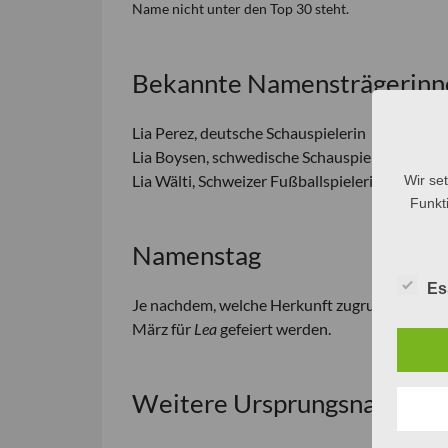
Name nicht unter den Top 30 steht.
Bekannte Namensträgerinn
Lia Perez, deutsche Schauspielerin
Lia Boysen, schwedische Schauspielerin
Lia Wälti, Schweizer Fußballspielerin
Wir se
Funkti
Namenstag
Es
Je nachdem, welche Herkunft zugrunde liegt,
März für
Lea
gefeiert werden.
Weitere Ursprungsnamen