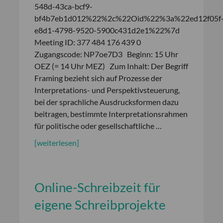
548d-43ca-bcf9-
bf4b7eb1d012%22%2c%22Oid%22%3a%22ed12f05f
e8d1-4798-9520-5900c431d2e1%22%7d
Meeting ID: 377 484 176 439 0
Zugangscode: NP7oe7D3 Beginn: 15 Uhr
OEZ (= 14 Uhr MEZ) Zum Inhalt: Der Begriff
Framing bezieht sich auf Prozesse der
Interpretations- und Perspektivsteuerung,
bei der sprachliche Ausdrucksformen dazu
beitragen, bestimmte Interpretationsrahmen
für politische oder gesellschaftliche …
[weiterlesen]
Online-Schreibzeit für
eigene Schreibprojekte