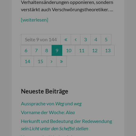
Verhaltensänderungen opponieren, sondern
verstärkt auch Verschwörungstheoretiker. …
[weiterlesen]
Seite 9 von 144
3
4
5
6
7
8
9
10
11
12
13
14
15
Neueste Beiträge
Aussprache von
Weg
und
weg
Vorname der Woche:
Alea
Herkunft und Bedeutung der Redewendung
sein Licht unter den Scheffel stellen