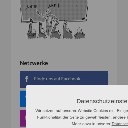
Netzwerke
Finde uns auf Facebook
Finde uns auf Bluesky
Datenschutzeinste
Wir setzen auf unserer Website Cookies ein. Einige
Finde uns auf Instagram
Funktionalität der Seite zu gewährleisten, andere b
Mehr dazu in unserer
Datensch