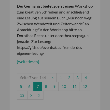
Der Germanist bietet zuerst einen Workshop
zum kreativen Schreiben und anschließend
eine Lesung aus seinem Buch „Nur noch weg!
Zwischen Wendezeit und Zeitenwende“ an.
Anmeldung für den Workshop bitte an
Dorothea Reeps unter dorothea.reeps@uni-
jena.de Zur Lesung:
https://gfds.de/events/das-fremde-des-
eigenen-lesung/
[weiterlesen]
Seite 7 von 144
1
2
3
4
5
6
7
8
9
10
11
12
13