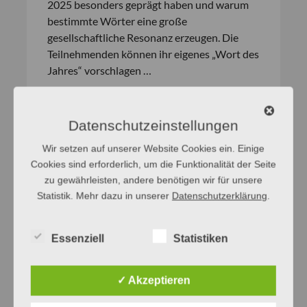
2025 besonders geprägt haben und warum
bestimmte Wörter eine große
gesellschaftliche Resonanz erzeugen. Die
Teilnehmenden können ihr eigenes „Wort des
Jahres“ vorschlagen …
[weiterlesen]
Datenschutzeinstellungen
Wir setzen auf unserer Website Cookies ein. Einige
Das Fremde des Eigenen.
Cookies sind erforderlich, um die Funktionalität der Seite
Kreatives,
zu gewährleisten, andere benötigen wir für unsere
Statistik. Mehr dazu in unserer
Datenschutzerklärung
.
autobiographisches und
autofiktionales Schreiben.
Essenziell
Statistiken
Lesung
✓ Akzeptieren
Der Germanist bietet zuerst einen Workshop
zum kreativen Schreiben und anschließend