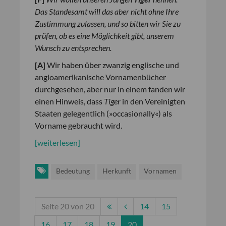
Das Standesamt will das aber nicht ohne Ihre
Zustimmung zulassen, und so bitten wir Sie zu
prüfen, ob es eine Möglichkeit gibt, unserem
Wunsch zu entsprechen.
[
A
]
Wir haben über zwanzig englische und
angloamerikanische Vornamenbücher
durchgesehen, aber nur in einem fanden wir
einen Hinweis, dass
Tiger
in den Vereinigten
Staaten gelegentlich (»occasionally«) als
Vorname gebraucht wird.
[weiterlesen]
Bedeutung
Herkunft
Vornamen
Seite 20 von 20
14
15
16
17
18
19
20