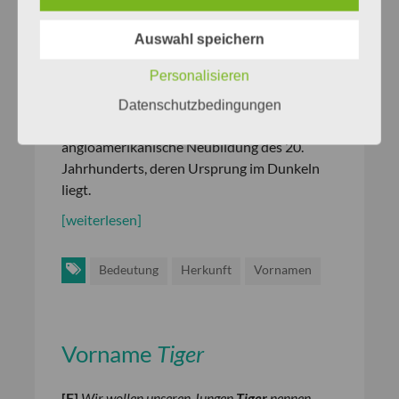
[
F
]
Unser kleiner Sonnenschein trägt den Namen
Auswahl speichern
Enola, und wir möchten nun wissen, was er
bedeutet.
Personalisieren
[
A
]
Der weibliche Vorname
Enola
–
Datenschutzbedingungen
gesprochen etwa [ihnola] – ist eine
angloamerikanische Neubildung des 20.
Jahrhunderts, deren Ursprung im Dunkeln
liegt.
[weiterlesen]
Bedeutung
Herkunft
Vornamen
Vorname
Tiger
[
F
]
Wir wollen unseren Jungen
Tiger
nennen.