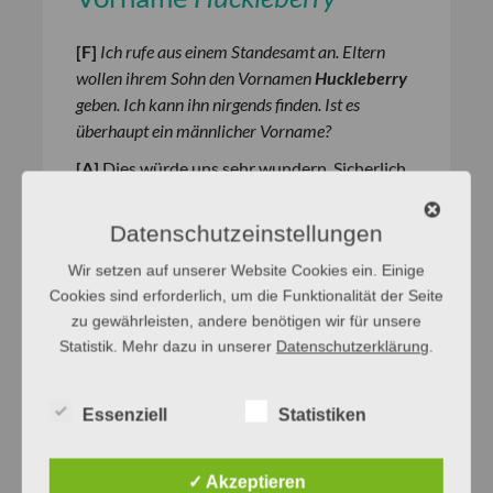
[
F
]
Ich rufe aus einem Standesamt an. Eltern
wollen ihrem Sohn den Vornamen
Huckleberry
geben. Ich kann ihn nirgends finden. Ist es
überhaupt ein männlicher Vorname?
[
A
]
Dies würde uns sehr wundern. Sicherlich
ist Mark Twains literarische Gestalt des
Huckleberry Finn allbekannt, doch
Datenschutzeinstellungen
Huckleberry
ist weder im Englischen noch im
Wir setzen auf unserer Website Cookies ein. Einige
Deutschen als Vorname anzusehen.
Cookies sind erforderlich, um die Funktionalität der Seite
[weiterlesen]
zu gewährleisten, andere benötigen wir für unsere
Statistik. Mehr dazu in unserer
Datenschutzerklärung
.
Bedeutung
Herkunft
Vornamen
Essenziell
Statistiken
Vorname
Enola
✓ Akzeptieren