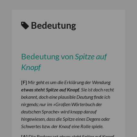
Bedeutung
Bedeutung von
Spitze auf
Knopf
[
F
]
Mir geht es um die Erklärung der Wendung
etwas steht Spitze auf Knopf
. Sie ist doch recht
bekannt, doch eine plausible Deutung finde ich
nirgends; nur im »Großen Wörterbuch der
deutschen Sprache« wird knapp darauf
hingewiesen, dass die Spitze eines Degens oder
Schwertes bzw. der Knauf eine Rolle spiele.
[
A
]
Die Redensart
etwas steht Spitze auf Knopf