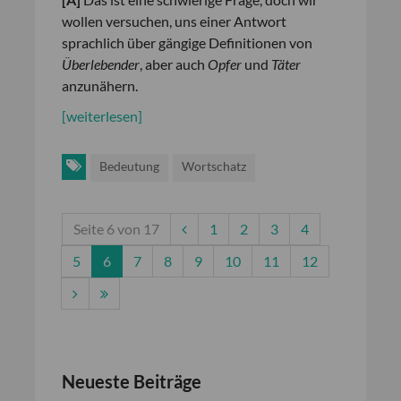
wollen versuchen, uns einer Antwort
sprachlich über gängige Definitionen von
Überlebender
, aber auch
Opfer
und
Täter
anzunähern.
[weiterlesen]
Bedeutung
Wortschatz
Seite 6 von 17
1
2
3
4
5
6
7
8
9
10
11
12
Neueste Beiträge