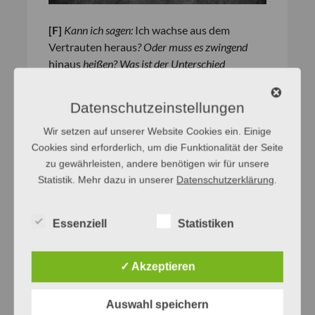
[
F
]
Kann ich sagen:
Ich wachse aus dem
Vertrauten heraus
? Oder muss es zwingend
hinaus
heißen? Was ist der Unterschied
zwischen
heraus
und
hinaus
?
[
A
]
Die Ausdrücke
heraus
und
hinaus
haben
Datenschutzeinstellungen
eine Gemeinsamkeit: Sie haben beide etwas
Wir setzen auf unserer Website Cookies ein. Einige
damit zu tun, nach »(dr)außen« zu gelangen.
Cookies sind erforderlich, um die Funktionalität der Seite
Der Unterschied besteht jedoch darin, dass …
zu gewährleisten, andere benötigen wir für unsere
[weiterlesen]
Statistik. Mehr dazu in unserer
Datenschutzerklärung
.
Bedeutung
Wortschatz
Essenziell
Statistiken
✓ Akzeptieren
Aussprache von
buchhalterisch
und
Auswahl speichern