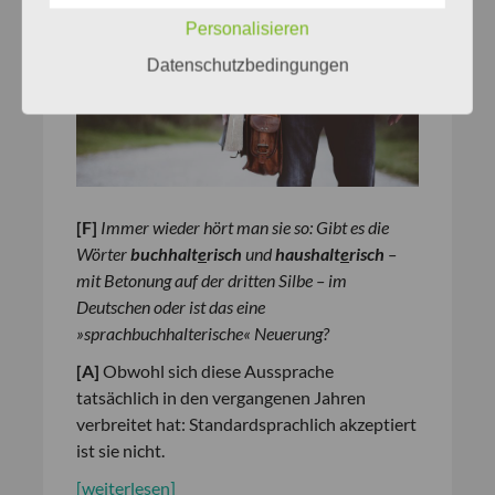
haushalterisch
Personalisieren
Datenschutzbedingungen
[
F
]
Immer wieder hört man sie so: Gibt es die
Wörter
buchhalt
e
risch
und
haushalt
e
risch
–
mit Betonung auf der dritten Silbe – im
Deutschen oder ist das eine
»sprachbuchhalterische« Neuerung?
[
A
]
Obwohl sich diese Aussprache
tatsächlich in den vergangenen Jahren
verbreitet hat: Standardsprachlich akzeptiert
ist sie nicht.
[weiterlesen]