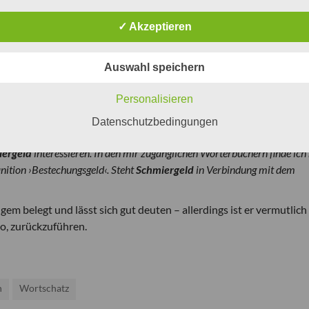
✓ Akzeptieren
Auswahl speichern
Personalisieren
Datenschutzbedingungen
iergeld
interessieren. In den mir zugänglichen Wörterbüchern finde ich
inition ›Bestechungsgeld‹. Steht
Schmiergeld
in Verbindung mit dem
ngem belegt und lässt sich gut deuten – allerdings ist er vermutlich
so, zurückzuführen.
n
Wortschatz