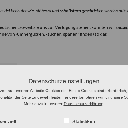
so viel bedeutet wie ›stöbern‹ und
schnüstern
geschrieben werden müss
utschen, soweit sie uns zur Verfügung stehen, konnten wir
snuse
inne von ›umhergucken, -suchen, spähen‹ finden (so das
tschatz
Datenschutzeinstellungen
tzen auf unserer Website Cookies ein. Einige Cookies sind erforderlich,
k
Schmiergeld
?
onalität der Seite zu gewährleisten, andere benötigen wir für unsere Sta
Mehr dazu in unserer
Datenschutzerklärung
.
senziell
Statistiken