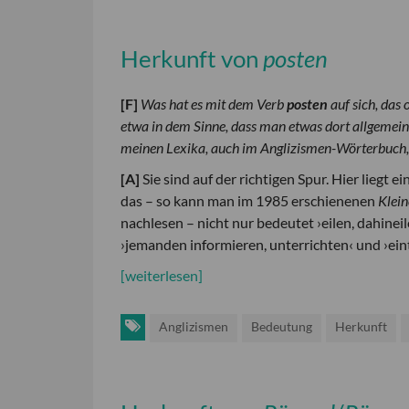
Herkunft von
posten
[
F
]
Was hat es mit dem Verb
posten
auf sich, das
etwa in dem Sinne, dass man etwas dort allgemein b
meinen Lexika, auch im Anglizismen-Wörterbuch, d
[
A
]
Sie sind auf der richtigen Spur. Hier liegt 
das – so kann man im 1985 erschienenen
Klei
nachlesen – nicht nur bedeutet ›eilen, dahinei
›jemanden informieren, unterrichten‹ und ›ein
[weiterlesen]
Anglizismen
Bedeutung
Herkunft