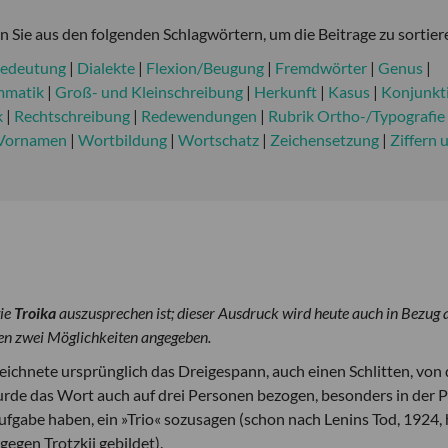
 Sie aus den folgenden Schlagwörtern, um die Beitrage zu sortier
edeutung
|
Dialekte
|
Flexion/Beugung
|
Fremdwörter
|
Genus
|
mmatik
|
Groß- und Kleinschreibung
|
Herkunft
|
Kasus
|
Konjunkt
k
|
Rechtschreibung
|
Redewendungen
|
Rubrik Ortho-/Typografie
Vornamen
|
Wortbildung
|
Wortschatz
|
Zeichensetzung
|
Ziffern 
wie
Troika
auszusprechen ist; dieser Ausdruck wird heute auch in Bezug a
en zwei Möglichkeiten angegeben.
chnete ursprünglich das Dreigespann, auch einen Schlitten, von 
rde das Wort auch auf drei Personen bezogen, besonders in der Po
fgabe haben, ein »Trio« sozusagen (schon nach Lenins Tod, 1924, 
gegen Trotzkij gebildet).