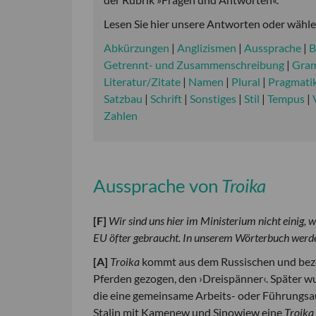
Lesen Sie hier unsere Antworten oder wählen
Abkürzungen
|
Anglizismen
|
Aussprache
|
B
Getrennt- und Zusammenschreibung
|
Gra
Literatur/Zitate
|
Namen
|
Plural
|
Pragmati
Satzbau
|
Schrift
|
Sonstiges
|
Stil
|
Tempus
|
Zahlen
Aussprache von
Troika
[
F
]
Wir sind uns hier im Ministerium nicht einig, 
EU öfter gebraucht. In unserem Wörterbuch werd
[
A
]
Troika
kommt aus dem Russischen und bezei
Pferden gezogen, den ›Dreispänner‹. Später wu
die eine gemeinsame Arbeits- oder Führungsau
Stalin mit Kamenew und Sinowjew eine
Troika