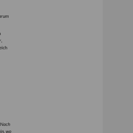
Warum
n
r
,
eich
 »Nach
in, wo