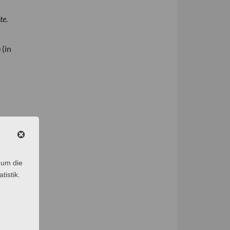
te.
n
(in
 um die
tistik.