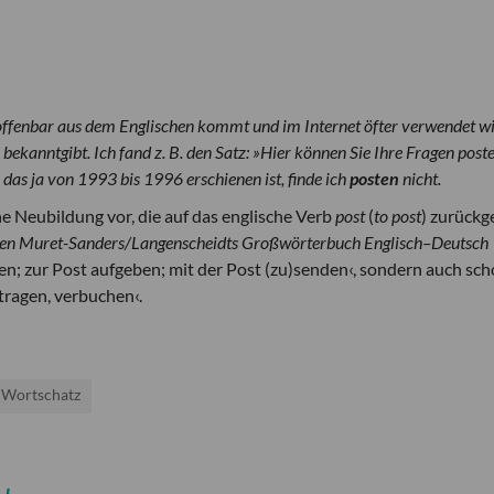
 offenbar aus dem Englischen kommt und im Internet öfter verwendet wi
ekanntgibt. Ich fand z. B. den Satz: »Hier können Sie Ihre Fragen poste
as ja von 1993 bis 1996 erschienen ist, finde ich
posten
nicht.
eine Neubildung vor, die auf das englische Verb
post
(
to post
) zurückg
nen Muret-Sanders/Langenscheidts Großwörterbuch Englisch–Deutsch
len; zur Post aufgeben; mit der Post (zu)senden‹, sondern auch sc
tragen, verbuchen‹.
Wortschatz