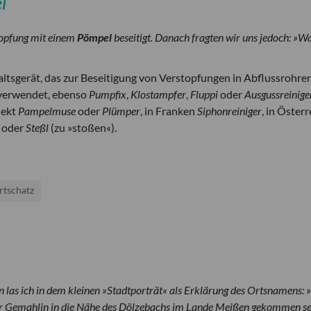
l
topfung mit einem
Pömpel
beseitigt. Danach fragten wir uns jedoch: »
ltsgerät, das zur Beseitigung von Verstopfungen in Abflussrohre
erwendet, ebenso
Pumpfix
,
Klostampfer
,
Fluppi
oder
Ausgussreinige
lekt
Pampelmuse
oder
Plümper
, in Franken
Siphonreiniger
, in Österr
) oder
Steßl
(zu »stoßen«).
tschatz
 las ich in dem kleinen »Stadtporträt« als Erklärung des Ortsnamens:
einer Gemahlin in die Nähe des Dölzebachs im Lande Meißen gekommen se