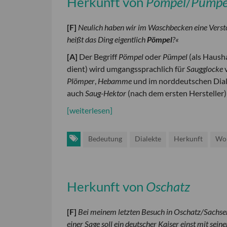
Herkunft von
Pömpel
/
Pümpe
[
F
]
Neulich haben wir im Waschbecken eine Vers
heißt das Ding eigentlich
Pömpel
?«
[
A
]
Der Begriff
Pömpel
oder
Pümpel
(als Hausha
dient) wird umgangssprachlich für
Saugglocke
v
Plömper
,
Hebamme
und im norddeutschen Dia
auch
Saug-Hektor
(nach dem ersten Hersteller
[weiterlesen]
Bedeutung
Dialekte
Herkunft
Wor
Herkunft von
Oschatz
[
F
]
Bei meinem letzten Besuch in Oschatz/Sachsen
einer Sage soll ein deutscher Kaiser einst mit s