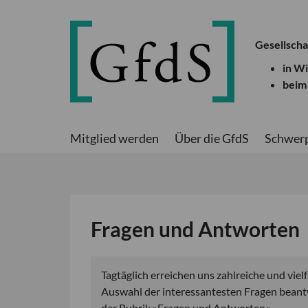
Gesellscha
in W
beim
Mitglied werden
Über die GfdS
Schwer
Fragen und Antworten
Tagtäglich erreichen uns zahlreiche und viel
Auswahl der interessantesten Fragen beantw
der Rubrik »Fragen und Antworten«.