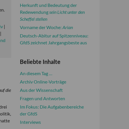
Herkunft und Bedeutung der
en.
Redewendung
sein Licht unter den
Scheffel stellen
iv
|
Vorname der Woche:
Arian
|
Deutsch-Abitur auf Spitzenniveau:
und
GfdS zeichnet Jahrgangsbeste aus
Beliebte Inhalte
An diesem Tag …
Archiv Online-Vorträge
uf die
Aus der Wissenschaft
Fragen und Antworten
drei
Im Fokus: Die Aufgabenbereiche
litik,
der GfdS
hatte
Interviews