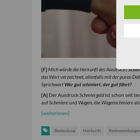
[
F
]
Mich würde die Herkunft des Ausdrucks
Schm
das Wort verzeichnet, allenfalls mit der puren Def
Sprichwort
Wer gut schmiert, der gut fährt?
[
A
]
Der Ausdruck
Schmiergeld
ist schon seit la
auf
Schmiere
und
Wagen
, die
Wagenschmiere
al
[weiterlesen]
Bedeutung
Herkunft
Redewendunge