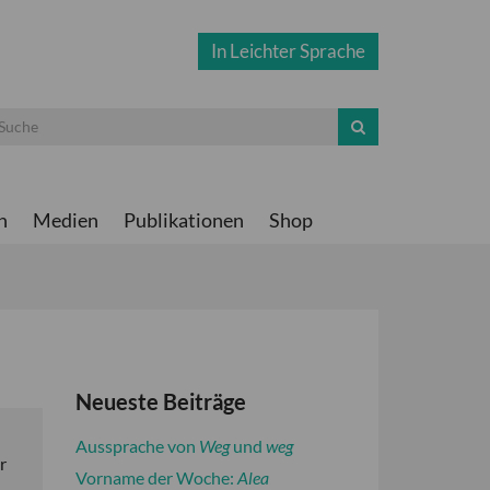
In Leichter Sprache
n
Medien
Publikationen
Shop
Neueste Beiträge
Aussprache von
Weg
und
weg
r
Vorname der Woche:
Alea