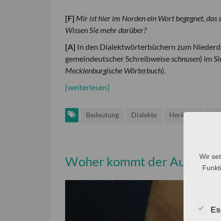
[
F
]
Mir ist hier im Norden ein Wort begegnet, das 
Wissen Sie mehr darüber?
[
A
]
In den Dialektwörterbüchern zum Niederde
gemeindeutscher Schreibweise
schnusen
) im S
Mecklenburgische Wörterbuch
).
[weiterlesen]
Bedeutung
Dialekte
Herkunft
Wor
Wir se
Woher kommt der Ausdruc
Funkti
Es