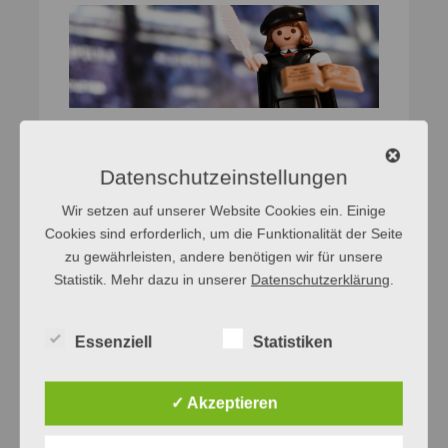
[
F
]
Die Anhänger der katholischen Kirche
werden Katholiken
genannt. Wie aber nennt
Datenschutzeinstellungen
man die Anhänger der evangelischen Kirche?
Wir setzen auf unserer Website Cookies ein. Einige
[
A
]
Es gibt verschiedene Bezeichnungen für
Cookies sind erforderlich, um die Funktionalität der Seite
die Angehörigen der evangelischen Kirche,
zu gewährleisten, andere benötigen wir für unsere
auch in Abhängigkeit ihrer Ausrichtung.
Statistik. Mehr dazu in unserer
Datenschutzerklärung
.
Standardsprachlich und
ausrichtungsübergreifend werden sie als
Essenziell
Statistiken
Protestanten
bezeichnet.
[weiterlesen]
✓ Akzeptieren
Fremdwörter
Namen
Wortschatz