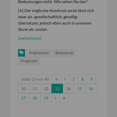
Bedeutungen nicht. Wie sehen Sie das?
[A] Der englische Ausdruck
social
lässt sich
zwar als ›gesellschaftlich, gesellig‹
übersetzen, jedoch eben auch in unserem
Sinne als ›sozial‹.
[weiterlesen]
Anglizismen
Bedeutung
Pragmatik
Seite 13 von 40
7
8
9
10
11
12
13
14
15
16
17
18
19